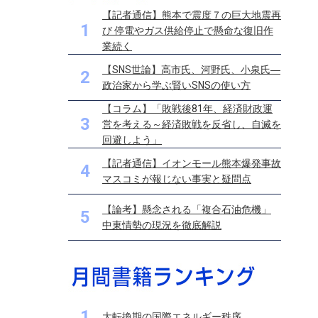
【記者通信】熊本で震度７の巨大地震再
1
び 停電やガス供給停止で懸命な復旧作
業続く
【SNS世論】高市氏、河野氏、小泉氏―
2
政治家から学ぶ賢いSNSの使い方
【コラム】「敗戦後81年、経済財政運
3
営を考える～経済敗戦を反省し、自滅を
回避しよう」
【記者通信】イオンモール熊本爆発事故
4
マスコミが報じない事実と疑問点
【論考】懸念される「複合石油危機」
5
中東情勢の現況を徹底解説
1
大転換期の国際エネルギー秩序