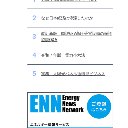
2
なぜ日本経済は停滞したのか
改訂新版 図説6kV高圧受電設備の保護
3
協調Q&A
4
令和７年版 電力小六法
5
実務 太陽光パネル循環型ビジネス