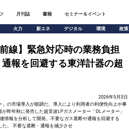
ツ
月刊誌
書籍
セミナー＆イベント
火力
新エネ
デジタル
環境
政策
最前線】緊急対応時の業務負担
・通報を回避する東洋計器の超
2026年5月3日
ー」の市場導入が順調だ。導入により利用者の利便性向上や事
器が昨年秋に発売した超音波LPガスメーター「DLメーター」
関連情報を分析して開発。不要なガス遮断や通報を回避する
した。 不要な遮断・通報を減少させ