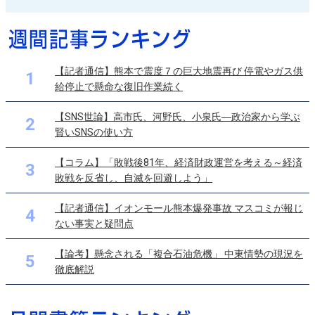
【記者通信】熊本で震度７の巨大地震再び 停電やガス供
1
給停止で懸命な復旧作業続く
【SNS世論】高市氏、河野氏、小泉氏―政治家から学ぶ
2
賢いSNSの使い方
【コラム】「敗戦後81年、経済財政運営を考える～経済
3
敗戦を反省し、自滅を回避しよう」
【記者通信】イオンモール熊本爆発事故 マスコミが報じ
4
ない事実と疑問点
【論考】懸念される「複合石油危機」 中東情勢の現況を
5
徹底解説