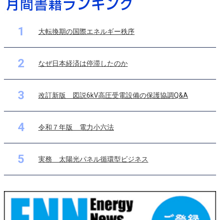
1
大転換期の国際エネルギー秩序
2
なぜ日本経済は停滞したのか
3
改訂新版 図説6kV高圧受電設備の保護協調Q&A
4
令和７年版 電力小六法
5
実務 太陽光パネル循環型ビジネス