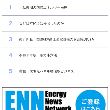
1
大転換期の国際エネルギー秩序
2
なぜ日本経済は停滞したのか
3
改訂新版 図説6kV高圧受電設備の保護協調Q&A
4
令和７年版 電力小六法
5
実務 太陽光パネル循環型ビジネス