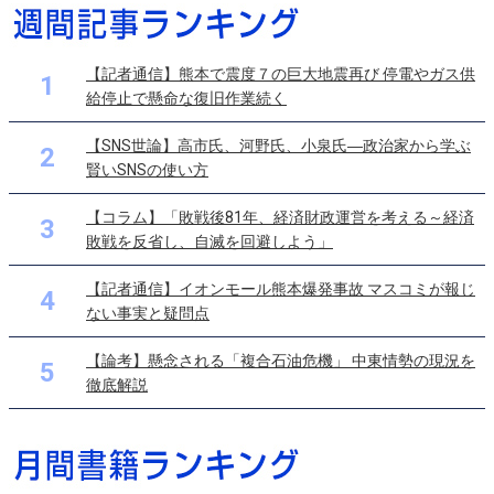
【記者通信】熊本で震度７の巨大地震再び 停電やガス供
1
給停止で懸命な復旧作業続く
【SNS世論】高市氏、河野氏、小泉氏―政治家から学ぶ
2
賢いSNSの使い方
【コラム】「敗戦後81年、経済財政運営を考える～経済
3
敗戦を反省し、自滅を回避しよう」
【記者通信】イオンモール熊本爆発事故 マスコミが報じ
4
ない事実と疑問点
【論考】懸念される「複合石油危機」 中東情勢の現況を
5
徹底解説