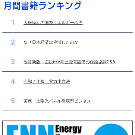
1
大転換期の国際エネルギー秩序
2
なぜ日本経済は停滞したのか
3
改訂新版 図説6kV高圧受電設備の保護協調Q&A
4
令和７年版 電力小六法
5
実務 太陽光パネル循環型ビジネス