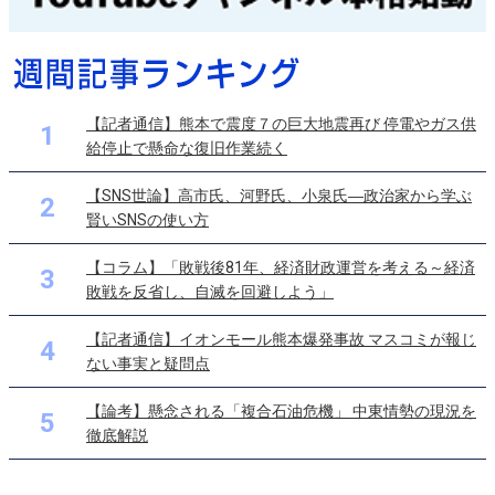
【記者通信】熊本で震度７の巨大地震再び 停電やガス供
1
給停止で懸命な復旧作業続く
【SNS世論】高市氏、河野氏、小泉氏―政治家から学ぶ
2
賢いSNSの使い方
【コラム】「敗戦後81年、経済財政運営を考える～経済
3
敗戦を反省し、自滅を回避しよう」
【記者通信】イオンモール熊本爆発事故 マスコミが報じ
4
ない事実と疑問点
【論考】懸念される「複合石油危機」 中東情勢の現況を
5
徹底解説