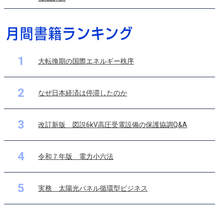
1
大転換期の国際エネルギー秩序
2
なぜ日本経済は停滞したのか
3
改訂新版 図説6kV高圧受電設備の保護協調Q&A
4
令和７年版 電力小六法
5
実務 太陽光パネル循環型ビジネス