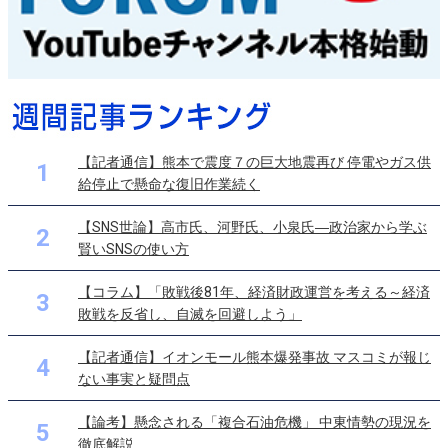
【記者通信】熊本で震度７の巨大地震再び 停電やガス供
1
給停止で懸命な復旧作業続く
【SNS世論】高市氏、河野氏、小泉氏―政治家から学ぶ
2
賢いSNSの使い方
【コラム】「敗戦後81年、経済財政運営を考える～経済
3
敗戦を反省し、自滅を回避しよう」
【記者通信】イオンモール熊本爆発事故 マスコミが報じ
4
ない事実と疑問点
【論考】懸念される「複合石油危機」 中東情勢の現況を
5
徹底解説