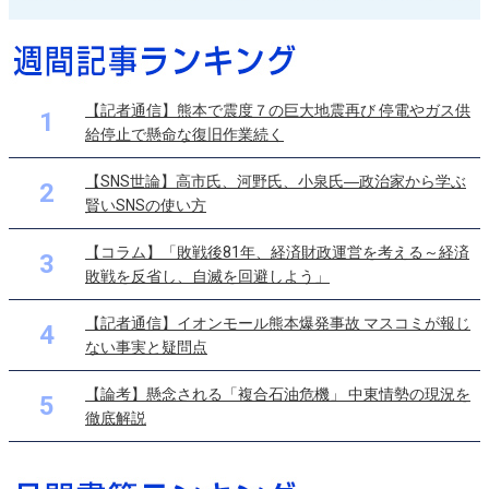
【記者通信】熊本で震度７の巨大地震再び 停電やガス供
1
給停止で懸命な復旧作業続く
【SNS世論】高市氏、河野氏、小泉氏―政治家から学ぶ
2
賢いSNSの使い方
【コラム】「敗戦後81年、経済財政運営を考える～経済
3
敗戦を反省し、自滅を回避しよう」
【記者通信】イオンモール熊本爆発事故 マスコミが報じ
4
ない事実と疑問点
【論考】懸念される「複合石油危機」 中東情勢の現況を
5
徹底解説