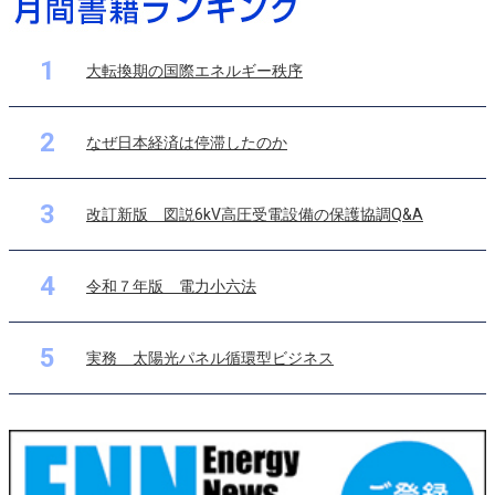
1
大転換期の国際エネルギー秩序
2
なぜ日本経済は停滞したのか
3
改訂新版 図説6kV高圧受電設備の保護協調Q&A
4
令和７年版 電力小六法
5
実務 太陽光パネル循環型ビジネス