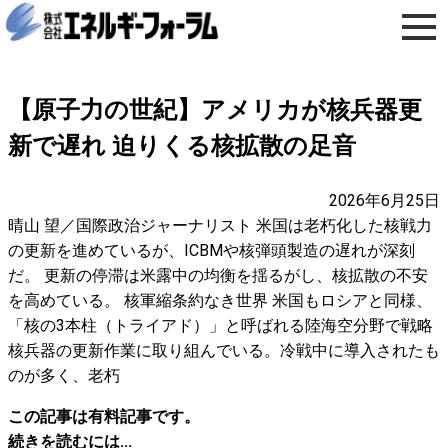
【原子力の世紀】アメリカが核兵器更
新で遅れ 迫りくる核拡散の足音
2026年6月25日
晴山 望／国際政治ジャーナリスト 米国は老朽化した核戦力
の更新を進めているが、ICBMや核弾頭製造の遅れが深刻
だ。 更新の停滞は米露中の均衡を揺るがし、核拡散の不安
を高めている。 核軍縮条約なき世界 米国もロシアと同様、
「核の3本柱（トライアド）」と呼ばれる陸海空分野で戦略
核兵器の更新作業に取り組んでいる。冷戦中に導入されたも
のが多く、老朽
この記事は有料記事です。
続きを読むには...