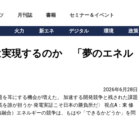
ツ
月刊誌
書籍
セミナー＆イベント
火力
新エネ
デジタル
環境
政策
は実現するのか 「夢のエネル
2026年6月28日
題を耳にする機会が増えた。 加速する開発競争と残された課題
を誰が担うか 発電実証こそ日本の勝負所だ〉 視点A：東 修
ュージョン（核融合）エネルギーの競争は、もはや「できるかどうか」を問