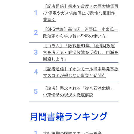
【記者通信】熊本で震度７の巨大地震再
1
び 停電やガス供給停止で懸命な復旧作
業続く
【SNS世論】高市氏、河野氏、小泉氏―
2
政治家から学ぶ賢いSNSの使い方
【コラム】「敗戦後81年、経済財政運
3
営を考える～経済敗戦を反省し、自滅を
回避しよう」
【記者通信】イオンモール熊本爆発事故
4
マスコミが報じない事実と疑問点
【論考】懸念される「複合石油危機」
5
中東情勢の現況を徹底解説
1
大転換期の国際エネルギー秩序