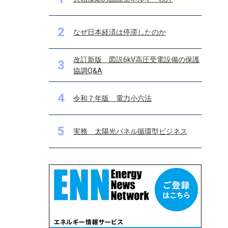
2
なぜ日本経済は停滞したのか
改訂新版 図説6kV高圧受電設備の保護
3
協調Q&A
4
令和７年版 電力小六法
5
実務 太陽光パネル循環型ビジネス