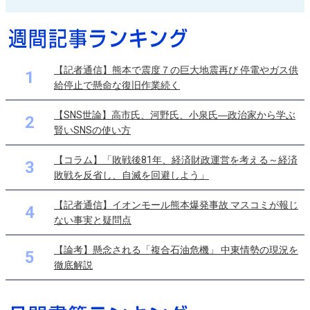
【記者通信】熊本で震度７の巨大地震再び 停電やガス供
1
給停止で懸命な復旧作業続く
【SNS世論】高市氏、河野氏、小泉氏―政治家から学ぶ
2
賢いSNSの使い方
【コラム】「敗戦後81年、経済財政運営を考える～経済
3
敗戦を反省し、自滅を回避しよう」
【記者通信】イオンモール熊本爆発事故 マスコミが報じ
4
ない事実と疑問点
【論考】懸念される「複合石油危機」 中東情勢の現況を
5
徹底解説