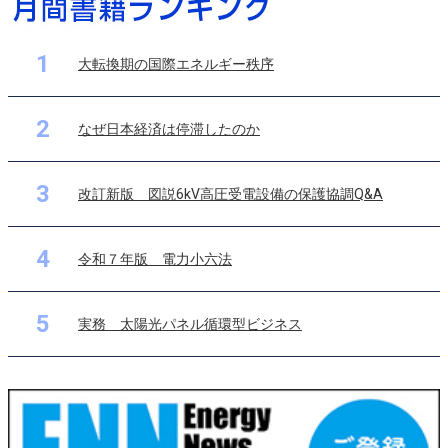
1
大転換期の国際エネルギー秩序
2
なぜ日本経済は停滞したのか
3
改訂新版 図説6kV高圧受電設備の保護協調Q&A
4
令和７年版 電力小六法
5
実務 太陽光パネル循環型ビジネス