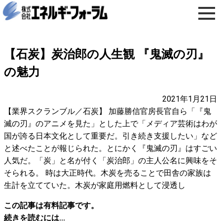
【石炭】炭治郎の人生観 『鬼滅の刃』
の魅力
2021年1月21日
【業界スクランブル／石炭】 加藤勝信官房長官自ら「『鬼
滅の刃』のアニメを見た」とした上で「メディア芸術はわが
国が誇る日本文化として重要だ。引き続き支援したい」など
と述べたことが報じられた。とにかく『鬼滅の刃』はすごい
人気だ。「炭」と名が付く「炭治郎」の主人公名に興味をそ
そられる。 時は大正時代。木炭を売ることで田舎の家族は
生計を立てていた。木炭が家庭用燃料として浸透し
この記事は有料記事です。
続きを読むには...