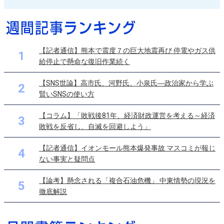
【記者通信】熊本で震度７の巨大地震再び 停電やガス供
1
給停止で懸命な復旧作業続く
【SNS世論】高市氏、河野氏、小泉氏―政治家から学ぶ
2
賢いSNSの使い方
【コラム】「敗戦後81年、経済財政運営を考える～経済
3
敗戦を反省し、自滅を回避しよう」
【記者通信】イオンモール熊本爆発事故 マスコミが報じ
4
ない事実と疑問点
【論考】懸念される「複合石油危機」 中東情勢の現況を
5
徹底解説