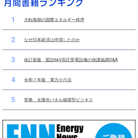
1
大転換期の国際エネルギー秩序
2
なぜ日本経済は停滞したのか
3
改訂新版 図説6kV高圧受電設備の保護協調Q&A
4
令和７年版 電力小六法
5
実務 太陽光パネル循環型ビジネス