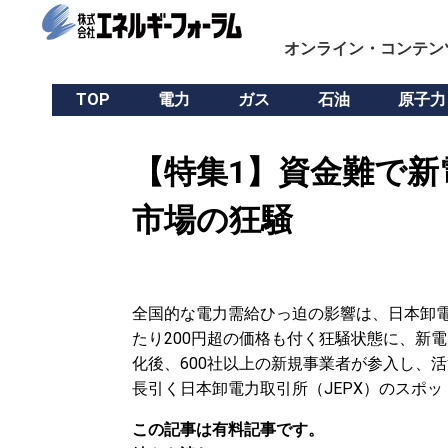
オンライン・コンテン
TOP
電力
ガス
石油
原子力
【特集1】資金難で新
市場の狂騒
全国的な電力需給ひっ迫の影響は、日本卸電
たり200円超の価格も付く狂騒状態に、新電
化後、600社以上の新規事業者が参入し、
長引く日本卸電力取引所（JEPX）のスポ
この記事は有料記事です。