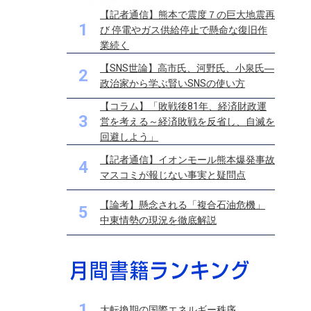
【記者通信】熊本で震度７の巨大地震再
1
び 停電やガス供給停止で懸命な復旧作
業続く
【SNS世論】高市氏、河野氏、小泉氏―
2
政治家から学ぶ賢いSNSの使い方
【コラム】「敗戦後81年、経済財政運
3
営を考える～経済敗戦を反省し、自滅を
回避しよう」
【記者通信】イオンモール熊本爆発事故
4
マスコミが報じない事実と疑問点
【論考】懸念される「複合石油危機」
5
中東情勢の現況を徹底解説
1
大転換期の国際エネルギー秩序