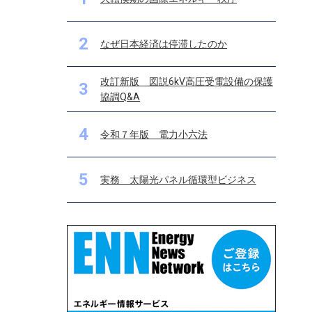
2
なぜ日本経済は停滞したのか
改訂新版 図説6kV高圧受電設備の保護
3
協調Q&A
4
令和７年版 電力小六法
5
実務 太陽光パネル循環型ビジネス