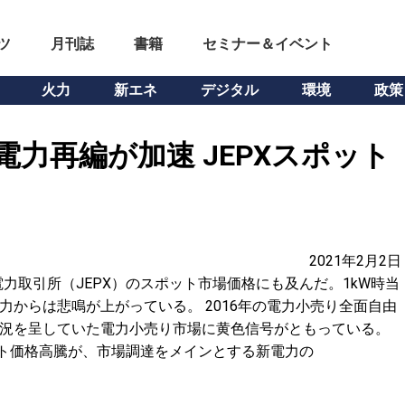
ツ
月刊誌
書籍
セミナー＆イベント
火力
新エネ
デジタル
環境
政策
電力再編が加速 JEPXスポット
2021年2月2日
力取引所（JEPX）のスポット市場価格にも及んだ。1kW時当
力からは悲鳴が上がっている。 2016年の電力小売り全面自由
活況を呈していた電力小売り市場に黄色信号がともっている。
ット価格高騰が、市場調達をメインとする新電力の