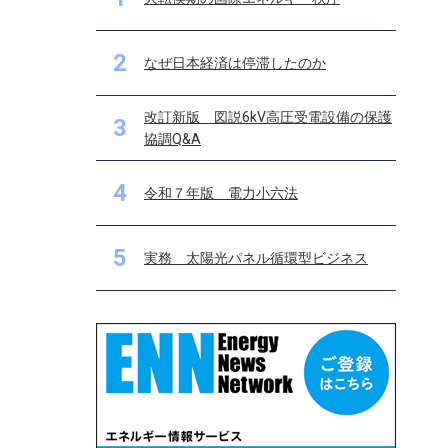
2
なぜ日本経済は停滞したのか
改訂新版 図説6kV高圧受電設備の保護
3
協調Q&A
4
令和７年版 電力小六法
5
実務 太陽光パネル循環型ビジネス