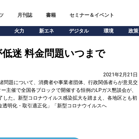
ツ
月刊誌
書籍
セミナー＆イベント
火力
新エネ
デジタル
環境
政策
低迷 料金問題いつまで
2021年2月21日
の諸問題について、消費者や事業者団体、行政関係者らが意見交
ー主催で全国各ブロックで開催する恒例のLPガス懇談会が、
を終了した。新型コロナウイルス感染拡大を踏まえ、各地区とも初
金透明化・取引適正化」「新型コロナウイルスへ