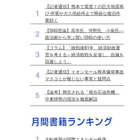
【記者通信】熊本で震度７の巨大地震再
1
び 停電やガス供給停止で懸命な復旧作
業続く
【SNS世論】高市氏、河野氏、小泉氏―
2
政治家から学ぶ賢いSNSの使い方
【コラム】「敗戦後81年、経済財政運
3
営を考える～経済敗戦を反省し、自滅を
回避しよう」
【記者通信】イオンモール熊本爆発事故
4
マスコミが報じない事実と疑問点
【論考】懸念される「複合石油危機」
5
中東情勢の現況を徹底解説
1
大転換期の国際エネルギー秩序