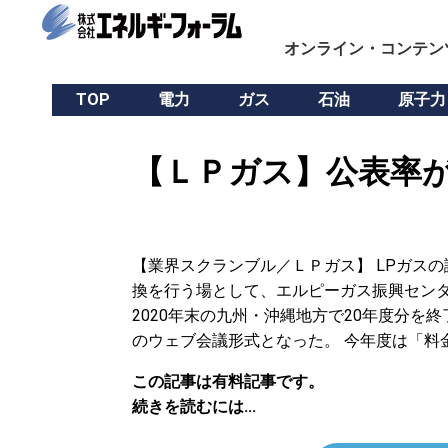
オンライン・コンテン
TOP
電力
ガス
石油
原子力
【ＬＰガス】公表率が
【業界スクランブル／ＬＰガス】 LPガス
換を行う場として、エルピーガス振興センタ
2020年末の九州・沖縄地方で20年度分
のウェブ会議形式となった。 今年度は「料
この記事は有料記事です。
続きを読むには...