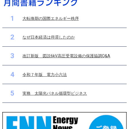
1
大転換期の国際エネルギー秩序
2
なぜ日本経済は停滞したのか
3
改訂新版 図説6kV高圧受電設備の保護協調Q&A
4
令和７年版 電力小六法
5
実務 太陽光パネル循環型ビジネス