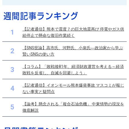
【記者通信】熊本で震度７の巨大地震再び 停電やガス供
1
給停止で懸命な復旧作業続く
【SNS世論】高市氏、河野氏、小泉氏―政治家から学ぶ
2
賢いSNSの使い方
【コラム】「敗戦後81年、経済財政運営を考える～経済
3
敗戦を反省し、自滅を回避しよう」
【記者通信】イオンモール熊本爆発事故 マスコミが報じ
4
ない事実と疑問点
【論考】懸念される「複合石油危機」 中東情勢の現況を
5
徹底解説