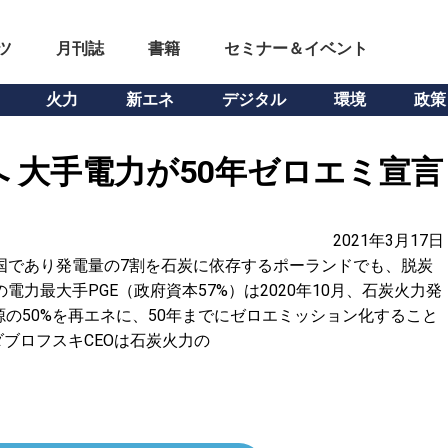
ツ
月刊誌
書籍
セミナー＆イベント
火力
新エネ
デジタル
環境
政策
 大手電力が50年ゼロエミ宣言
2021年3月17日
国であり発電量の7割を石炭に依存するポーランドでも、脱炭
力最大手PGE（政府資本57%）は2020年10月、石炭火力発
源の50%を再エネに、50年までにゼロエミッション化すること
ブロフスキCEOは石炭火力の