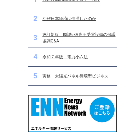
2
なぜ日本経済は停滞したのか
改訂新版 図説6kV高圧受電設備の保護
3
協調Q&A
4
令和７年版 電力小六法
5
実務 太陽光パネル循環型ビジネス