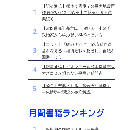
【記者通信】熊本で震度７の巨大地震再
1
び 停電やガス供給停止で懸命な復旧作
業続く
【SNS世論】高市氏、河野氏、小泉氏―
2
政治家から学ぶ賢いSNSの使い方
【コラム】「敗戦後81年、経済財政運
3
営を考える～経済敗戦を反省し、自滅を
回避しよう」
【記者通信】イオンモール熊本爆発事故
4
マスコミが報じない事実と疑問点
【論考】懸念される「複合石油危機」
5
中東情勢の現況を徹底解説
1
大転換期の国際エネルギー秩序