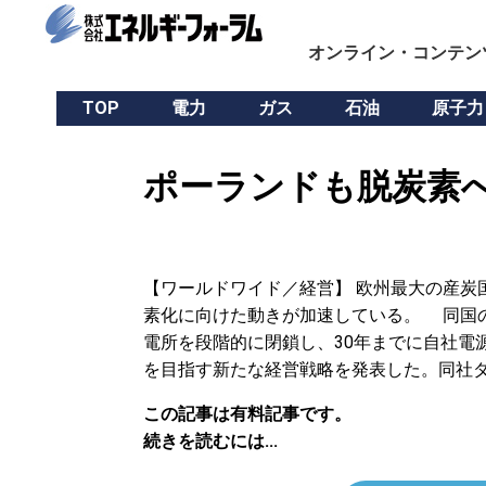
オンライン・コンテン
TOP
電力
ガス
石油
原子力
ポーランドも脱炭素へ
【ワールドワイド／経営】 欧州最大の産炭
素化に向けた動きが加速している。 同国の電
電所を段階的に閉鎖し、30年までに自社電
を目指す新たな経営戦略を発表した。同社ダ
この記事は有料記事です。
続きを読むには...