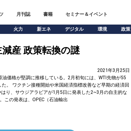
ツ
月刊誌
書籍
セミナー＆イベント
火力
新エネ
デジタル
環境
政策
減産 政策転換の謎
2021年3月25日
油価格が堅調に推移している。2月初旬には、WTI先物が55
した。 ワクチン接種開始や米国経済指標改善など早期の経済回
はり、サウジアラビアが1月5日に発表した2~3月の自主的な
。この発表は、OPEC（石油輸出