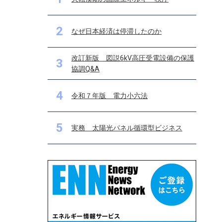
2
なぜ日本経済は停滞したのか
改訂新版 図説6kV高圧受電設備の保護
3
協調Q&A
4
令和７年版 電力小六法
5
実務 太陽光パネル循環型ビジネス