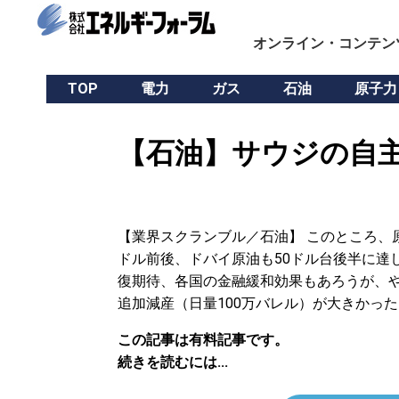
オンライン・コンテン
TOP
電力
ガス
石油
原子力
【石油】サウジの自主
【業界スクランブル／石油】 このところ、原
ドル前後、ドバイ原油も50ドル台後半に達
復期待、各国の金融緩和効果もあろうが、や
追加減産（日量100万バレル）が大きかった
この記事は有料記事です。
続きを読むには...