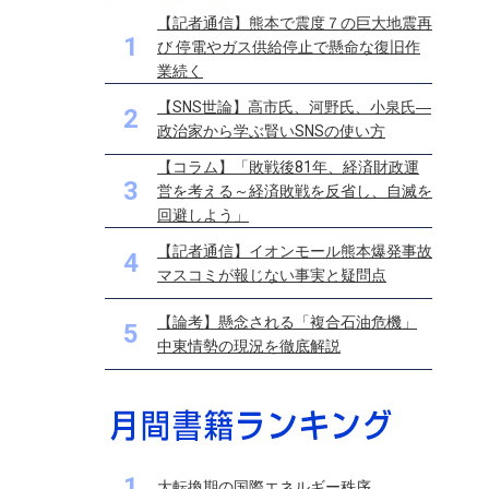
【記者通信】熊本で震度７の巨大地震再
1
び 停電やガス供給停止で懸命な復旧作
業続く
【SNS世論】高市氏、河野氏、小泉氏―
2
政治家から学ぶ賢いSNSの使い方
【コラム】「敗戦後81年、経済財政運
3
営を考える～経済敗戦を反省し、自滅を
回避しよう」
【記者通信】イオンモール熊本爆発事故
4
マスコミが報じない事実と疑問点
【論考】懸念される「複合石油危機」
5
中東情勢の現況を徹底解説
1
大転換期の国際エネルギー秩序