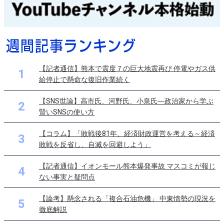
【記者通信】熊本で震度７の巨大地震再び 停電やガス供
1
給停止で懸命な復旧作業続く
【SNS世論】高市氏、河野氏、小泉氏―政治家から学ぶ
2
賢いSNSの使い方
【コラム】「敗戦後81年、経済財政運営を考える～経済
3
敗戦を反省し、自滅を回避しよう」
【記者通信】イオンモール熊本爆発事故 マスコミが報じ
4
ない事実と疑問点
【論考】懸念される「複合石油危機」 中東情勢の現況を
5
徹底解説