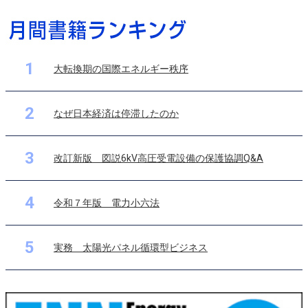
1
大転換期の国際エネルギー秩序
2
なぜ日本経済は停滞したのか
3
改訂新版 図説6kV高圧受電設備の保護協調Q&A
4
令和７年版 電力小六法
5
実務 太陽光パネル循環型ビジネス