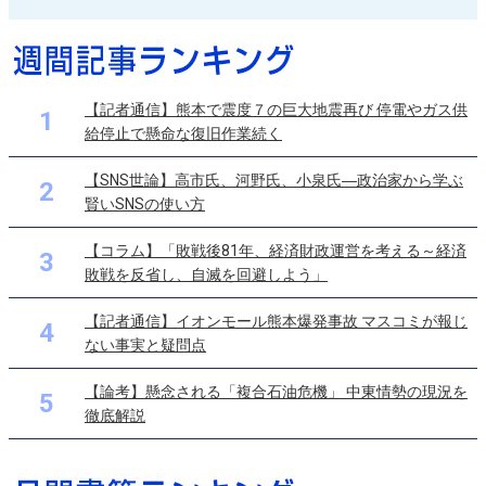
【記者通信】熊本で震度７の巨大地震再び 停電やガス供
1
給停止で懸命な復旧作業続く
【SNS世論】高市氏、河野氏、小泉氏―政治家から学ぶ
2
賢いSNSの使い方
【コラム】「敗戦後81年、経済財政運営を考える～経済
3
敗戦を反省し、自滅を回避しよう」
【記者通信】イオンモール熊本爆発事故 マスコミが報じ
4
ない事実と疑問点
【論考】懸念される「複合石油危機」 中東情勢の現況を
5
徹底解説