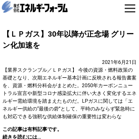
【ＬＰガス】30年以降が正念場 グリー
ン化加速を
2021年6月21日
【業界スクランブル／ＬＰガス】 今後の資源・燃料政策の
基礎となり、次期エネルギー基本計画に反映される報告書案
を、資源・燃料分科会がまとめた。2050年カーボンニュー
トラル宣言や新型コロナ感染拡大に伴い大きく変化するエネ
ルギー需給環境を踏まえたものだ。LPガスに関しては「エ
ネルギー供給の“最後の砦”として、平時のみならず緊急時に
も対応できる強靭な供給体制確保の重要性は変わらな
この記事は有料記事です。
続きを読むには...