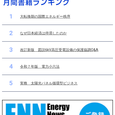
1
大転換期の国際エネルギー秩序
2
なぜ日本経済は停滞したのか
3
改訂新版 図説6kV高圧受電設備の保護協調Q&A
4
令和７年版 電力小六法
5
実務 太陽光パネル循環型ビジネス