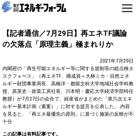
【記者通信／7月29日】再エネTF議論
の欠落点「原理主義」極まれりか
2021年7月29日
内閣府の「再生可能エネルギー等に関する規制等の総点検タ
スクフォース」（再エネTF、構成員＝大林ミカ・自然エネ
ルギー財団事業局長、高橋洋・都留文科大学地域社会学科教
授、原英史・政策工房社長、川本明・慶応大学経済学部特任
教授）が7月27日の会合で、経産省がまとめた「第六次エネ
ルギー基本計画（素案）」に対する提言を公表した。 内容
を見ると、「再エネ最優先の原則」に基づく施策の反映が不
十分
この記事は有料記事です。