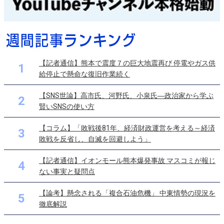
【記者通信】熊本で震度７の巨大地震再び 停電やガス供
1
給停止で懸命な復旧作業続く
【SNS世論】高市氏、河野氏、小泉氏―政治家から学ぶ
2
賢いSNSの使い方
【コラム】「敗戦後81年、経済財政運営を考える～経済
3
敗戦を反省し、自滅を回避しよう」
【記者通信】イオンモール熊本爆発事故 マスコミが報じ
4
ない事実と疑問点
【論考】懸念される「複合石油危機」 中東情勢の現況を
5
徹底解説