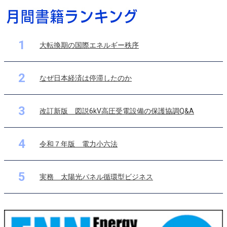
1
大転換期の国際エネルギー秩序
2
なぜ日本経済は停滞したのか
3
改訂新版 図説6kV高圧受電設備の保護協調Q&A
4
令和７年版 電力小六法
5
実務 太陽光パネル循環型ビジネス