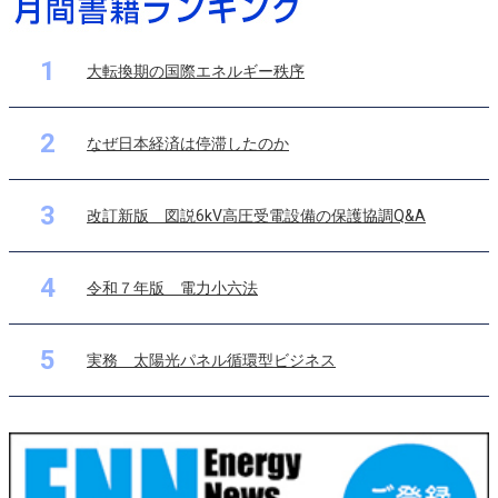
1
大転換期の国際エネルギー秩序
2
なぜ日本経済は停滞したのか
3
改訂新版 図説6kV高圧受電設備の保護協調Q&A
4
令和７年版 電力小六法
5
実務 太陽光パネル循環型ビジネス