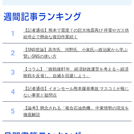
【記者通信】熊本で震度７の巨大地震再び 停電やガス供
1
給停止で懸命な復旧作業続く
【SNS世論】高市氏、河野氏、小泉氏―政治家から学ぶ
2
賢いSNSの使い方
【コラム】「敗戦後81年、経済財政運営を考える～経済
3
敗戦を反省し、自滅を回避しよう」
【記者通信】イオンモール熊本爆発事故 マスコミが報じ
4
ない事実と疑問点
【論考】懸念される「複合石油危機」 中東情勢の現況を
5
徹底解説