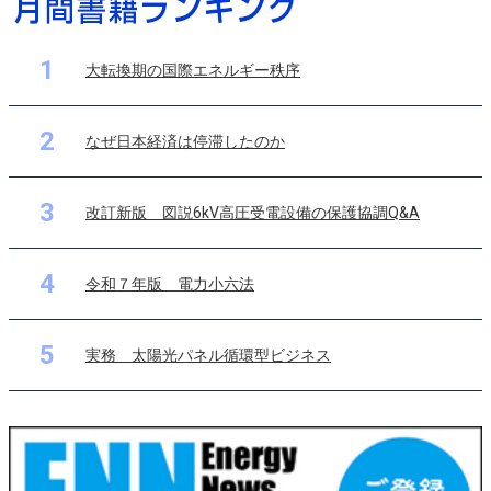
1
大転換期の国際エネルギー秩序
2
なぜ日本経済は停滞したのか
3
改訂新版 図説6kV高圧受電設備の保護協調Q&A
4
令和７年版 電力小六法
5
実務 太陽光パネル循環型ビジネス