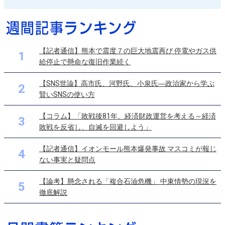
【記者通信】熊本で震度７の巨大地震再び 停電やガス供
1
給停止で懸命な復旧作業続く
【SNS世論】高市氏、河野氏、小泉氏―政治家から学ぶ
2
賢いSNSの使い方
【コラム】「敗戦後81年、経済財政運営を考える～経済
3
敗戦を反省し、自滅を回避しよう」
【記者通信】イオンモール熊本爆発事故 マスコミが報じ
4
ない事実と疑問点
【論考】懸念される「複合石油危機」 中東情勢の現況を
5
徹底解説