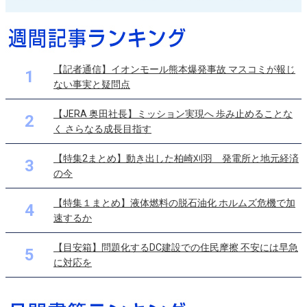
【記者通信】イオンモール熊本爆発事故 マスコミが報じ
1
ない事実と疑問点
【JERA 奥田社長】ミッション実現へ 歩み止めることな
2
く さらなる成長目指す
【特集2まとめ】動き出した柏崎刈羽 発電所と地元経済
3
の今
【特集１まとめ】液体燃料の脱石油化 ホルムズ危機で加
4
速するか
【目安箱】問題化するDC建設での住民摩擦 不安には早急
5
に対応を