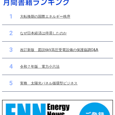
1
大転換期の国際エネルギー秩序
2
なぜ日本経済は停滞したのか
3
改訂新版 図説6kV高圧受電設備の保護協調Q&A
4
令和７年版 電力小六法
5
実務 太陽光パネル循環型ビジネス