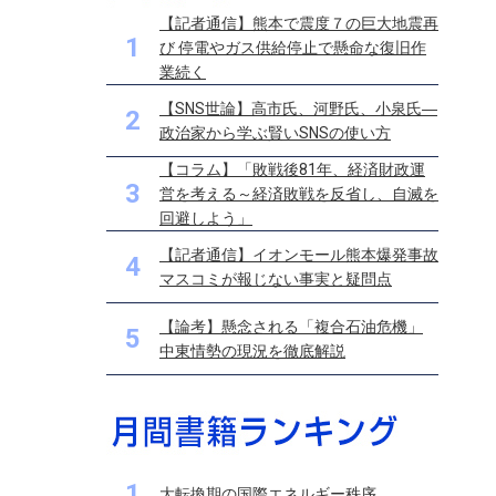
【記者通信】熊本で震度７の巨大地震再
1
び 停電やガス供給停止で懸命な復旧作
業続く
【SNS世論】高市氏、河野氏、小泉氏―
2
政治家から学ぶ賢いSNSの使い方
【コラム】「敗戦後81年、経済財政運
3
営を考える～経済敗戦を反省し、自滅を
回避しよう」
【記者通信】イオンモール熊本爆発事故
4
マスコミが報じない事実と疑問点
【論考】懸念される「複合石油危機」
5
中東情勢の現況を徹底解説
1
大転換期の国際エネルギー秩序