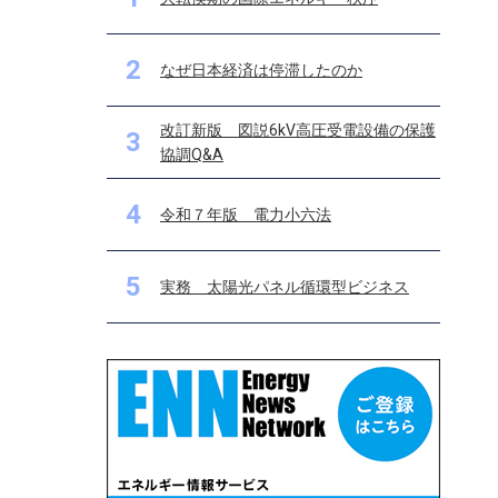
2
なぜ日本経済は停滞したのか
改訂新版 図説6kV高圧受電設備の保護
3
協調Q&A
4
令和７年版 電力小六法
5
実務 太陽光パネル循環型ビジネス