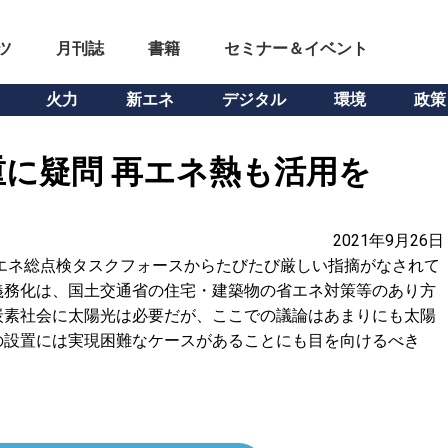
ツ
月刊誌
書籍
セミナー＆イベント
火力
新エネ
デジタル
環境
政策
に疑問 再エネ熱も活用を
2021年9月26日
エネ総点検タスクフォースからたびたび厳しい指摘がなされて
義務化は、国土交通省の住宅・建築物の省エネ対策等のあり方
炭素社会に太陽光は必要だが、ここでの議論はあまりにも太陽
の設置には実現困難なケースがあることにも目を向けるべき