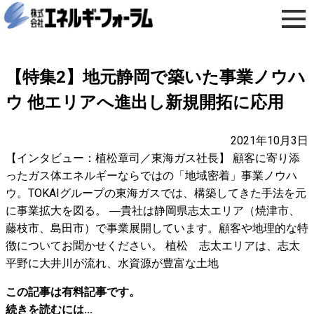
【特集2】地元静岡で築いた事業ノウハ
ウ 他エリアへ進出し新規開拓に応用
2021年10月3日
【インタビュー：植松章司／東海ガス社長】 顧客に寄り添
ったガス体エネルギーならではの「地域密着」事業ノウハ
ウ。TOKAIグループの東海ガスでは、構築してきた手法を元
に事業拡大を図る。 ―貴社は静岡県志太エリア（焼津市、
藤枝市、島田市）で事業展開しています。顧客や地理的な特
徴についてお聞かせください。 植松 志太エリアは、志太
平野に大井川が流れ、水資源が豊富な土地
この記事は有料記事です。
続きを読むには...