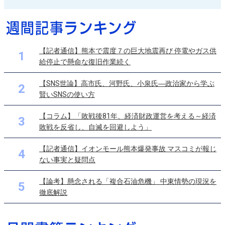
【記者通信】熊本で震度７の巨大地震再び 停電やガス供
1
給停止で懸命な復旧作業続く
【SNS世論】高市氏、河野氏、小泉氏―政治家から学ぶ
2
賢いSNSの使い方
【コラム】「敗戦後81年、経済財政運営を考える～経済
3
敗戦を反省し、自滅を回避しよう」
【記者通信】イオンモール熊本爆発事故 マスコミが報じ
4
ない事実と疑問点
【論考】懸念される「複合石油危機」 中東情勢の現況を
5
徹底解説