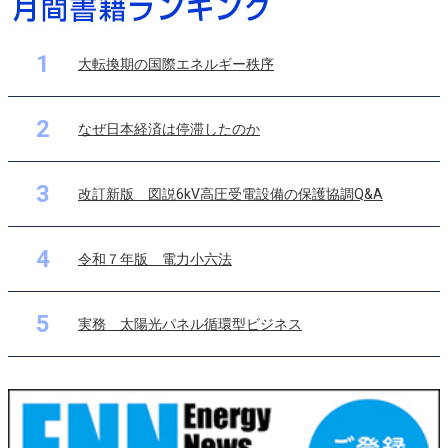
1
大転換期の国際エネルギー秩序
2
なぜ日本経済は停滞したのか
3
改訂新版 図説6kV高圧受電設備の保護協調Q&A
4
令和７年版 電力小六法
5
実務 太陽光パネル循環型ビジネス