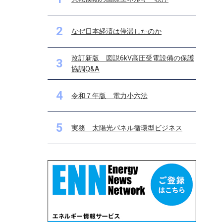
2
なぜ日本経済は停滞したのか
改訂新版 図説6kV高圧受電設備の保護
3
協調Q&A
4
令和７年版 電力小六法
5
実務 太陽光パネル循環型ビジネス