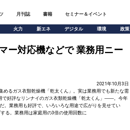
ツ
月刊誌
書籍
セミナー＆イベント
火力
新エネ
デジタル
環境
政策
マー対応機などで 業務用ニー
2021年10月3日
を集めるガス衣類乾燥機「乾太くん」。実は業務用でも新たな需
用で好評なリンナイのガス衣類乾燥機「乾太くん」――。今年
みだ。業務用も好評で、いろいろな用途で広がりを見せてい
プする。業務用は家庭用の3倍の使用回数に