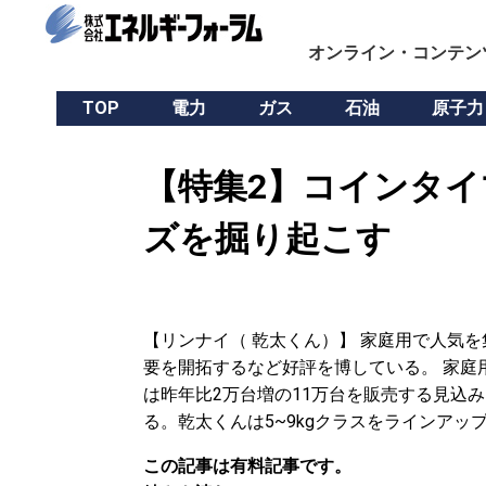
オンライン・コンテン
TOP
電力
ガス
石油
原子力
【特集2】コインタイ
ズを掘り起こす
【リンナイ（ 乾太くん）】 家庭用で人気
要を開拓するなど好評を博している。 家庭
は昨年比2万台増の11万台を販売する見込
る。乾太くんは5~9kgクラスをラインアッ
この記事は有料記事です。