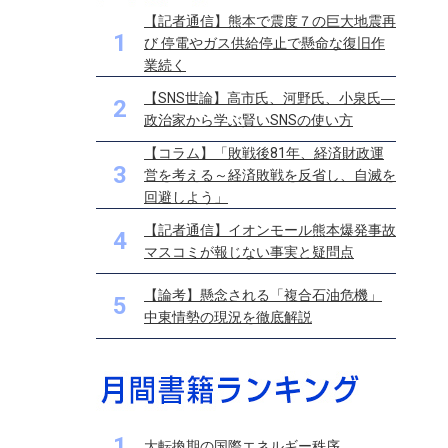
【記者通信】熊本で震度７の巨大地震再
1
び 停電やガス供給停止で懸命な復旧作
業続く
【SNS世論】高市氏、河野氏、小泉氏―
2
政治家から学ぶ賢いSNSの使い方
【コラム】「敗戦後81年、経済財政運
3
営を考える～経済敗戦を反省し、自滅を
回避しよう」
【記者通信】イオンモール熊本爆発事故
4
マスコミが報じない事実と疑問点
【論考】懸念される「複合石油危機」
5
中東情勢の現況を徹底解説
1
大転換期の国際エネルギー秩序