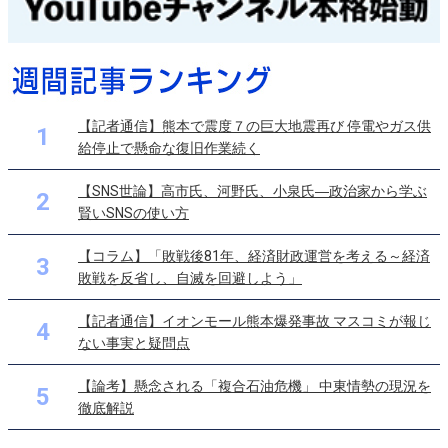
【記者通信】熊本で震度７の巨大地震再び 停電やガス供
1
給停止で懸命な復旧作業続く
【SNS世論】高市氏、河野氏、小泉氏―政治家から学ぶ
2
賢いSNSの使い方
【コラム】「敗戦後81年、経済財政運営を考える～経済
3
敗戦を反省し、自滅を回避しよう」
【記者通信】イオンモール熊本爆発事故 マスコミが報じ
4
ない事実と疑問点
【論考】懸念される「複合石油危機」 中東情勢の現況を
5
徹底解説