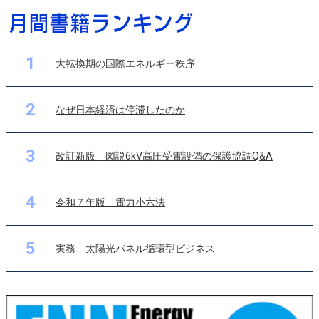
1
大転換期の国際エネルギー秩序
2
なぜ日本経済は停滞したのか
3
改訂新版 図説6kV高圧受電設備の保護協調Q&A
4
令和７年版 電力小六法
5
実務 太陽光パネル循環型ビジネス