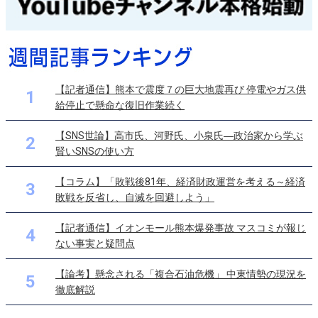
【記者通信】熊本で震度７の巨大地震再び 停電やガス供
1
給停止で懸命な復旧作業続く
【SNS世論】高市氏、河野氏、小泉氏―政治家から学ぶ
2
賢いSNSの使い方
【コラム】「敗戦後81年、経済財政運営を考える～経済
3
敗戦を反省し、自滅を回避しよう」
【記者通信】イオンモール熊本爆発事故 マスコミが報じ
4
ない事実と疑問点
【論考】懸念される「複合石油危機」 中東情勢の現況を
5
徹底解説