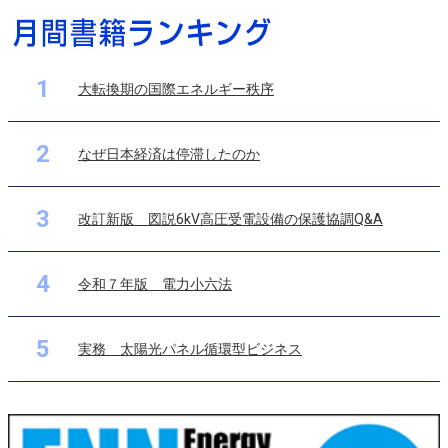
1
大転換期の国際エネルギー秩序
2
なぜ日本経済は停滞したのか
3
改訂新版 図説6kV高圧受電設備の保護協調Q&A
4
令和７年版 電力小六法
5
実務 太陽光パネル循環型ビジネス