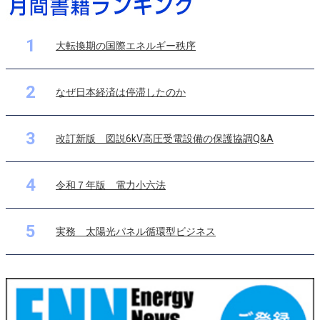
1
大転換期の国際エネルギー秩序
2
なぜ日本経済は停滞したのか
3
改訂新版 図説6kV高圧受電設備の保護協調Q&A
4
令和７年版 電力小六法
5
実務 太陽光パネル循環型ビジネス