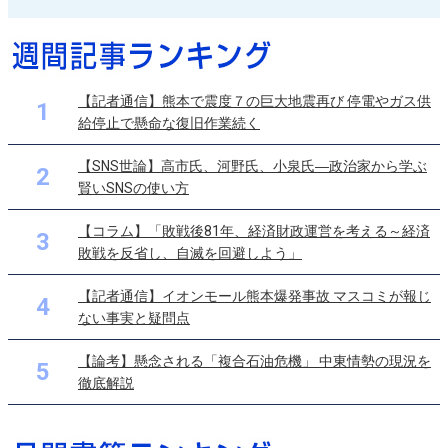
【記者通信】熊本で震度７の巨大地震再び 停電やガス供
1
給停止で懸命な復旧作業続く
【SNS世論】高市氏、河野氏、小泉氏―政治家から学ぶ
2
賢いSNSの使い方
【コラム】「敗戦後81年、経済財政運営を考える～経済
3
敗戦を反省し、自滅を回避しよう」
【記者通信】イオンモール熊本爆発事故 マスコミが報じ
4
ない事実と疑問点
【論考】懸念される「複合石油危機」 中東情勢の現況を
5
徹底解説