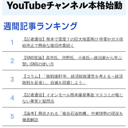
【記者通信】熊本で震度７の巨大地震再び 停電やガス供
1
給停止で懸命な復旧作業続く
【SNS世論】高市氏、河野氏、小泉氏―政治家から学ぶ
2
賢いSNSの使い方
【コラム】「敗戦後81年、経済財政運営を考える～経済
3
敗戦を反省し、自滅を回避しよう」
【記者通信】イオンモール熊本爆発事故 マスコミが報じ
4
ない事実と疑問点
【論考】懸念される「複合石油危機」 中東情勢の現況を
5
徹底解説