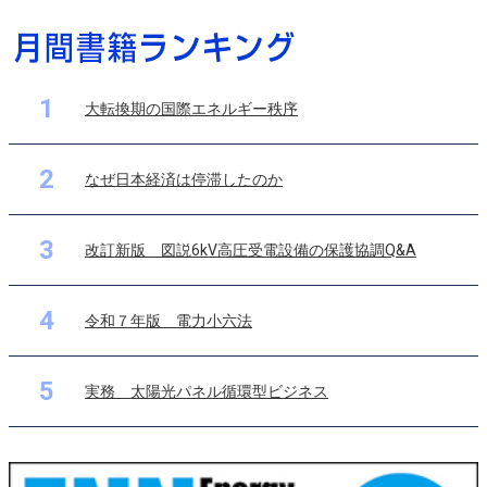
1
大転換期の国際エネルギー秩序
2
なぜ日本経済は停滞したのか
3
改訂新版 図説6kV高圧受電設備の保護協調Q&A
4
令和７年版 電力小六法
5
実務 太陽光パネル循環型ビジネス