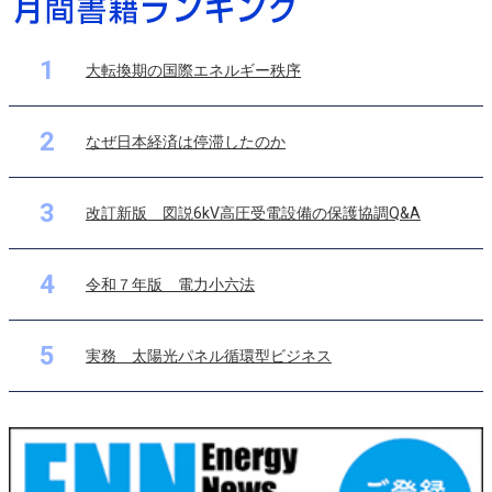
1
大転換期の国際エネルギー秩序
2
なぜ日本経済は停滞したのか
3
改訂新版 図説6kV高圧受電設備の保護協調Q&A
4
令和７年版 電力小六法
5
実務 太陽光パネル循環型ビジネス