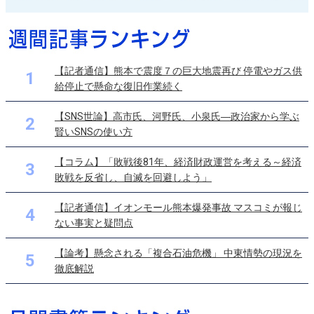
【記者通信】熊本で震度７の巨大地震再び 停電やガス供
1
給停止で懸命な復旧作業続く
【SNS世論】高市氏、河野氏、小泉氏―政治家から学ぶ
2
賢いSNSの使い方
【コラム】「敗戦後81年、経済財政運営を考える～経済
3
敗戦を反省し、自滅を回避しよう」
【記者通信】イオンモール熊本爆発事故 マスコミが報じ
4
ない事実と疑問点
【論考】懸念される「複合石油危機」 中東情勢の現況を
5
徹底解説