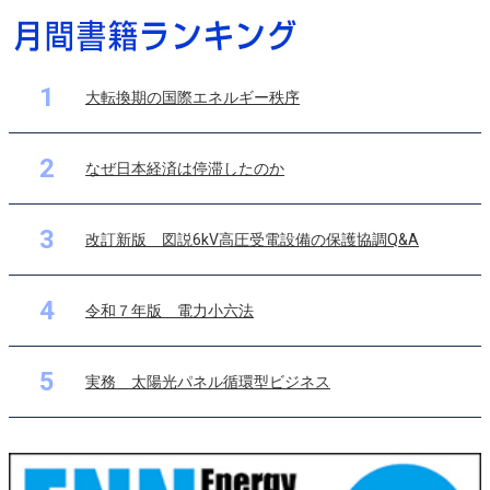
1
大転換期の国際エネルギー秩序
2
なぜ日本経済は停滞したのか
3
改訂新版 図説6kV高圧受電設備の保護協調Q&A
4
令和７年版 電力小六法
5
実務 太陽光パネル循環型ビジネス