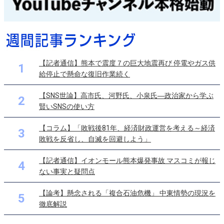
【記者通信】熊本で震度７の巨大地震再び 停電やガス供
1
給停止で懸命な復旧作業続く
【SNS世論】高市氏、河野氏、小泉氏―政治家から学ぶ
2
賢いSNSの使い方
【コラム】「敗戦後81年、経済財政運営を考える～経済
3
敗戦を反省し、自滅を回避しよう」
【記者通信】イオンモール熊本爆発事故 マスコミが報じ
4
ない事実と疑問点
【論考】懸念される「複合石油危機」 中東情勢の現況を
5
徹底解説