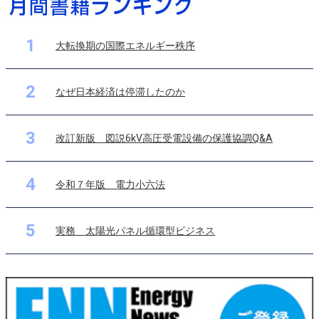
1
大転換期の国際エネルギー秩序
2
なぜ日本経済は停滞したのか
3
改訂新版 図説6kV高圧受電設備の保護協調Q&A
4
令和７年版 電力小六法
5
実務 太陽光パネル循環型ビジネス