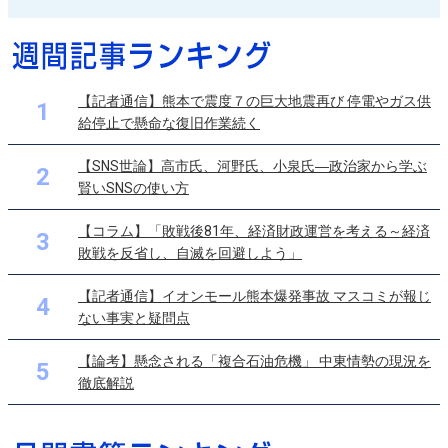
【記者通信】熊本で震度７の巨大地震再び 停電やガス供
1
給停止で懸命な復旧作業続く
【SNS世論】高市氏、河野氏、小泉氏―政治家から学ぶ
2
賢いSNSの使い方
【コラム】「敗戦後81年、経済財政運営を考える～経済
3
敗戦を反省し、自滅を回避しよう」
【記者通信】イオンモール熊本爆発事故 マスコミが報じ
4
ない事実と疑問点
【論考】懸念される「複合石油危機」 中東情勢の現況を
5
徹底解説