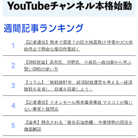
【記者通信】熊本で震度７の巨大地震再び 停電やガス供
1
給停止で懸命な復旧作業続く
【SNS世論】高市氏、河野氏、小泉氏―政治家から学ぶ
2
賢いSNSの使い方
【コラム】「敗戦後81年、経済財政運営を考える～経済
3
敗戦を反省し、自滅を回避しよう」
【記者通信】イオンモール熊本爆発事故 マスコミが報じ
4
ない事実と疑問点
【論考】懸念される「複合石油危機」 中東情勢の現況を
5
徹底解説