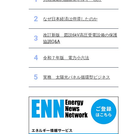
2
なぜ日本経済は停滞したのか
改訂新版 図説6kV高圧受電設備の保護
3
協調Q&A
4
令和７年版 電力小六法
5
実務 太陽光パネル循環型ビジネス