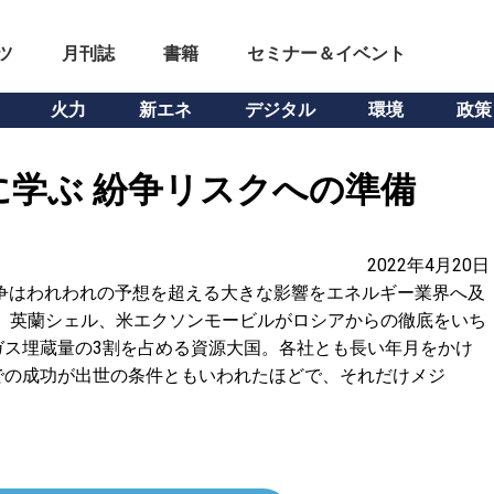
ツ
月刊誌
書籍
セミナー＆イベント
火力
新エネ
デジタル
環境
政策
学ぶ 紛争リスクへの準備
2022年4月20日
争はわれわれの予想を超える大きな影響をエネルギー業界へ及
、英蘭シェル、米エクソンモービルがロシアからの徹底をいち
ガス埋蔵量の3割を占める資源大国。各社とも長い年月をかけ
での成功が出世の条件ともいわれたほどで、それだけメジ