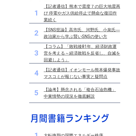
【記者通信】熊本で震度７の巨大地震再
1
び 停電やガス供給停止で懸命な復旧作
業続く
【SNS世論】高市氏、河野氏、小泉氏―
2
政治家から学ぶ賢いSNSの使い方
【コラム】「敗戦後81年、経済財政運
3
営を考える～経済敗戦を反省し、自滅を
回避しよう」
【記者通信】イオンモール熊本爆発事故
4
マスコミが報じない事実と疑問点
【論考】懸念される「複合石油危機」
5
中東情勢の現況を徹底解説
1
大転換期の国際エネルギー秩序