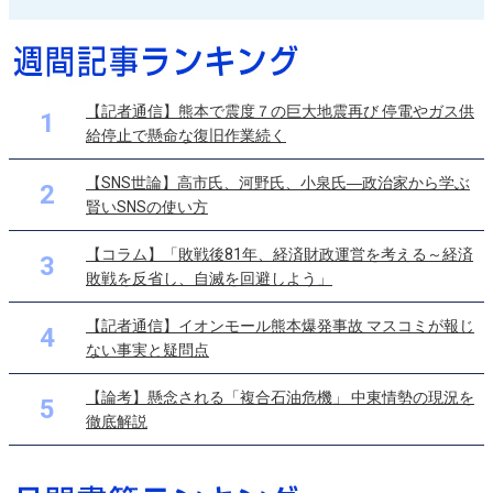
【記者通信】熊本で震度７の巨大地震再び 停電やガス供
1
給停止で懸命な復旧作業続く
【SNS世論】高市氏、河野氏、小泉氏―政治家から学ぶ
2
賢いSNSの使い方
【コラム】「敗戦後81年、経済財政運営を考える～経済
3
敗戦を反省し、自滅を回避しよう」
【記者通信】イオンモール熊本爆発事故 マスコミが報じ
4
ない事実と疑問点
【論考】懸念される「複合石油危機」 中東情勢の現況を
5
徹底解説