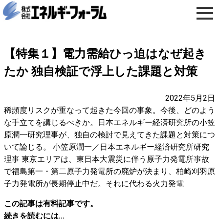
【特集１】電力需給ひっ迫はなぜ起き
たか 独自検証で浮上した課題と対策
2022年5月2日
稀頻度リスクが重なって起きた今回の事象。今後、どのよう
な手立てを講じるべきか。日本エネルギー経済研究所の小笠
原潤一研究理事が、独自の検討で見えてきた課題と対策につ
いて論じる。 小笠原潤一／日本エネルギー経済研究所研究
理事 東京エリアは、東日本大震災に伴う原子力発電所事故
で福島第一・第二原子力発電所の廃炉が決まり、柏崎刈羽原
子力発電所が長期停止中だ。それに代わる火力発電
この記事は有料記事です。
続きを読むには...