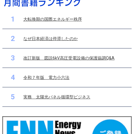
1
大転換期の国際エネルギー秩序
2
なぜ日本経済は停滞したのか
3
改訂新版 図説6kV高圧受電設備の保護協調Q&A
4
令和７年版 電力小六法
5
実務 太陽光パネル循環型ビジネス