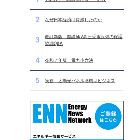
2
なぜ日本経済は停滞したのか
改訂新版 図説6kV高圧受電設備の保護
3
協調Q&A
4
令和７年版 電力小六法
5
実務 太陽光パネル循環型ビジネス