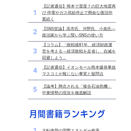
【記者通信】熊本で震度７の巨大地震再
1
び 停電やガス供給停止で懸命な復旧作
業続く
【SNS世論】高市氏、河野氏、小泉氏―
2
政治家から学ぶ賢いSNSの使い方
【コラム】「敗戦後81年、経済財政運
3
営を考える～経済敗戦を反省し、自滅を
回避しよう」
【記者通信】イオンモール熊本爆発事故
4
マスコミが報じない事実と疑問点
【論考】懸念される「複合石油危機」
5
中東情勢の現況を徹底解説
1
大転換期の国際エネルギー秩序