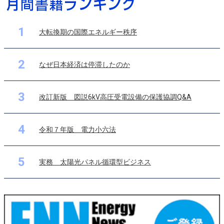
1
大転換期の国際エネルギー秩序
2
なぜ日本経済は停滞したのか
3
改訂新版 図説6kV高圧受電設備の保護協調Q&A
4
令和７年版 電力小六法
5
実務 太陽光パネル循環型ビジネス