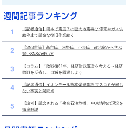
【記者通信】熊本で震度７の巨大地震再び 停電やガス供
1
給停止で懸命な復旧作業続く
【SNS世論】高市氏、河野氏、小泉氏―政治家から学ぶ
2
賢いSNSの使い方
【コラム】「敗戦後81年、経済財政運営を考える～経済
3
敗戦を反省し、自滅を回避しよう」
【記者通信】イオンモール熊本爆発事故 マスコミが報じ
4
ない事実と疑問点
【論考】懸念される「複合石油危機」 中東情勢の現況を
5
徹底解説