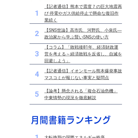
【記者通信】熊本で震度７の巨大地震再
1
び 停電やガス供給停止で懸命な復旧作
業続く
【SNS世論】高市氏、河野氏、小泉氏―
2
政治家から学ぶ賢いSNSの使い方
【コラム】「敗戦後81年、経済財政運
3
営を考える～経済敗戦を反省し、自滅を
回避しよう」
【記者通信】イオンモール熊本爆発事故
4
マスコミが報じない事実と疑問点
【論考】懸念される「複合石油危機」
5
中東情勢の現況を徹底解説
1
大転換期の国際エネルギー秩序