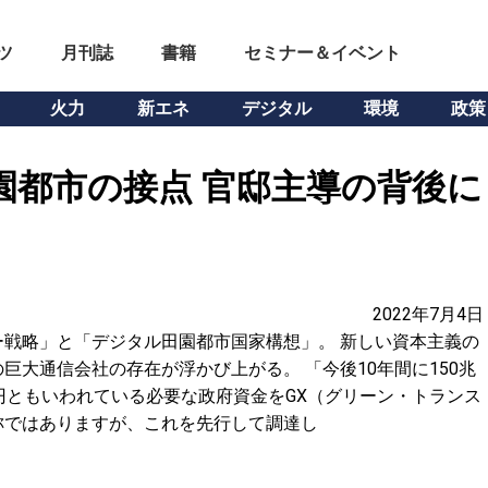
ツ
月刊誌
書籍
セミナー＆イベント
火力
新エネ
デジタル
環境
政策
園都市の接点 官邸主導の背後に
2022年7月4日
戦略」と「デジタル田園都市国家構想」。 新しい資本主義の
巨大通信会社の存在が浮かび上がる。 「今後10年間に150兆
円ともいわれている必要な政府資金をGX（グリーン・トランス
称ではありますが、これを先行して調達し