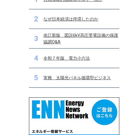
2
なぜ日本経済は停滞したのか
改訂新版 図説6kV高圧受電設備の保護
3
協調Q&A
4
令和７年版 電力小六法
5
実務 太陽光パネル循環型ビジネス