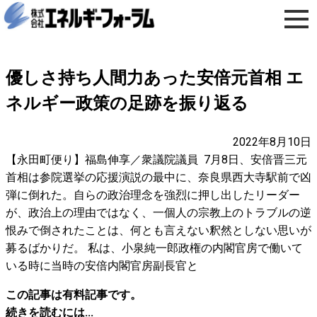
優しさ持ち人間力あった安倍元首相 エ
ネルギー政策の足跡を振り返る
2022年8月10日
【永田町便り】福島伸享／衆議院議員 7月8日、安倍晋三元
首相は参院選挙の応援演説の最中に、奈良県西大寺駅前で凶
弾に倒れた。自らの政治理念を強烈に押し出したリーダー
が、政治上の理由ではなく、一個人の宗教上のトラブルの逆
恨みで倒されたことは、何とも言えない釈然としない思いが
募るばかりだ。 私は、小泉純一郎政権の内閣官房で働いて
いる時に当時の安倍内閣官房副長官と
この記事は有料記事です。
続きを読むには...