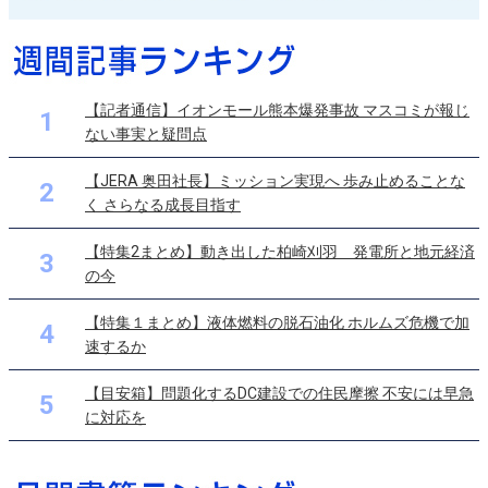
【記者通信】イオンモール熊本爆発事故 マスコミが報じ
1
ない事実と疑問点
【JERA 奥田社長】ミッション実現へ 歩み止めることな
2
く さらなる成長目指す
【特集2まとめ】動き出した柏崎刈羽 発電所と地元経済
3
の今
【特集１まとめ】液体燃料の脱石油化 ホルムズ危機で加
4
速するか
【目安箱】問題化するDC建設での住民摩擦 不安には早急
5
に対応を