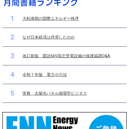
1
大転換期の国際エネルギー秩序
2
なぜ日本経済は停滞したのか
3
改訂新版 図説6kV高圧受電設備の保護協調Q&A
4
令和７年版 電力小六法
5
実務 太陽光パネル循環型ビジネス