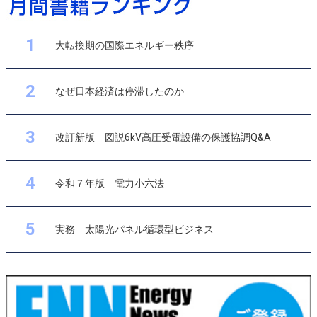
1
大転換期の国際エネルギー秩序
2
なぜ日本経済は停滞したのか
3
改訂新版 図説6kV高圧受電設備の保護協調Q&A
4
令和７年版 電力小六法
5
実務 太陽光パネル循環型ビジネス