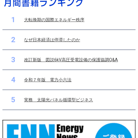
1
大転換期の国際エネルギー秩序
2
なぜ日本経済は停滞したのか
3
改訂新版 図説6kV高圧受電設備の保護協調Q&A
4
令和７年版 電力小六法
5
実務 太陽光パネル循環型ビジネス