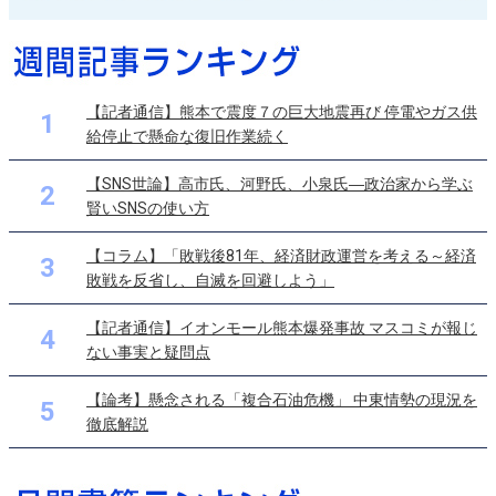
【記者通信】熊本で震度７の巨大地震再び 停電やガス供
1
給停止で懸命な復旧作業続く
【SNS世論】高市氏、河野氏、小泉氏―政治家から学ぶ
2
賢いSNSの使い方
【コラム】「敗戦後81年、経済財政運営を考える～経済
3
敗戦を反省し、自滅を回避しよう」
【記者通信】イオンモール熊本爆発事故 マスコミが報じ
4
ない事実と疑問点
【論考】懸念される「複合石油危機」 中東情勢の現況を
5
徹底解説