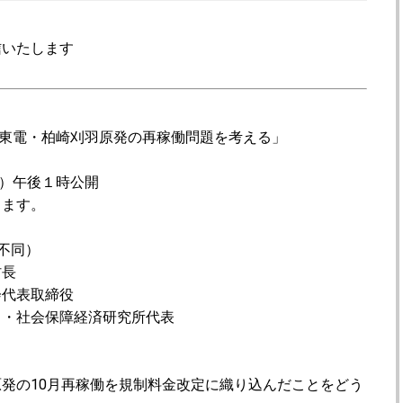
信いたします
「東電・柏崎刈羽原発の再稼働問題を考える」
水）午後１時公開
ります。
不同）
村長
会代表取締役
・社会保障経済研究所代表
発の10月再稼働を規制料金改定に織り込んだことをどう