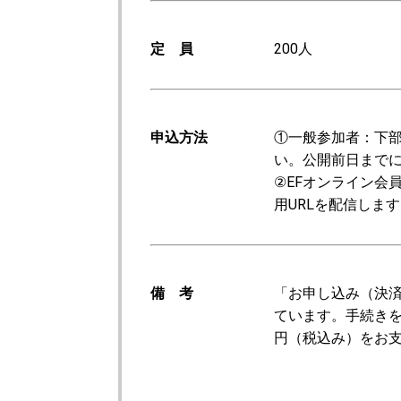
定 員
200人
申込方法
①一般参加者：下
い。公開前日まで
②EFオンライン会
用URLを配信しま
備 考
「お申し込み（決
ています。手続きを
円（税込み）をお