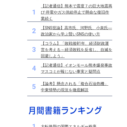
【記者通信】熊本で震度７の巨大地震再
1
び 停電やガス供給停止で懸命な復旧作
業続く
【SNS世論】高市氏、河野氏、小泉氏―
2
政治家から学ぶ賢いSNSの使い方
【コラム】「敗戦後81年、経済財政運
3
営を考える～経済敗戦を反省し、自滅を
回避しよう」
【記者通信】イオンモール熊本爆発事故
4
マスコミが報じない事実と疑問点
【論考】懸念される「複合石油危機」
5
中東情勢の現況を徹底解説
1
大転換期の国際エネルギー秩序