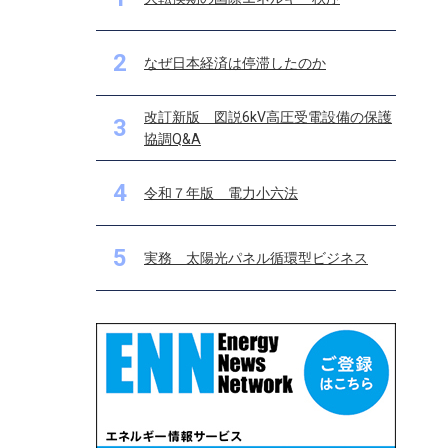
2
なぜ日本経済は停滞したのか
改訂新版 図説6kV高圧受電設備の保護
3
協調Q&A
4
令和７年版 電力小六法
5
実務 太陽光パネル循環型ビジネス