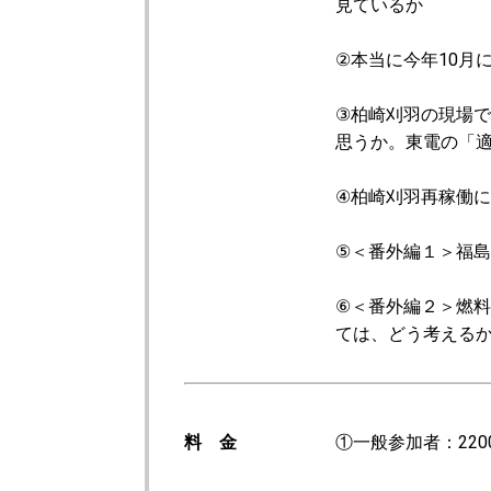
見ているか
②本当に今年10月
③柏崎刈羽の現場
思うか。東電の「
④柏崎刈羽再稼働
⑤＜番外編１＞福
⑥＜番外編２＞燃
ては、どう考える
料 金
①一般参加者：220