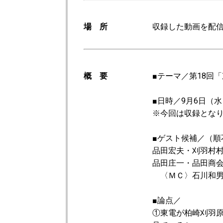
場 所
収録した動画を配
概 要
■テーマ／第18回
■日時／9月6日（
※今回は収録とな
■ゲスト候補／（順
品田宏夫・刈羽村
品田庄一・品田商
〈ＭＣ〉石川和男
■論点／
①東電が柏崎刈羽原