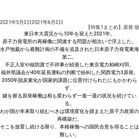
投
2021年5月2日
2021年6月2日
稿
【特集1まとめ】原発 
日:
東日本大震災から10年を迎えた2021年。
原子力発電所の再稼働に関連する問題が相次いで浮上した。
水戸地裁から避難計画の不備を追及された日本原子力発電東海
第二。
不正入室や核防護で不祥事が続発した東京電力柏崎刈羽。
福井県議会が40年延長運転の判断で紛糾した関西電力3原発。
2050年脱炭素化が国家的課題に位置付けられたにもかかわら
ず、
鍵を握る原発稼働は相も変わらず一進一退の状況を続けてい
る。
わが国が本来取り組むべきは環境変化を踏まえた原子力政策の
再構築だ。
そこを放置し続ける限り、本格稼働への国民合意を得ることは
難しい。