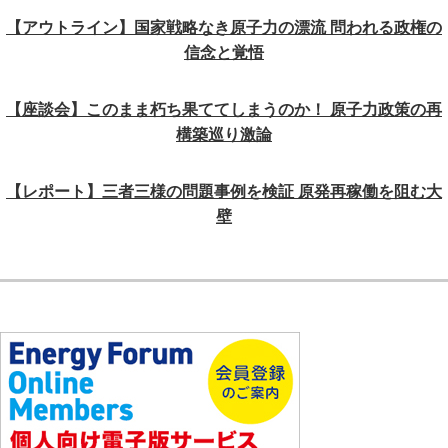
【アウトライン】国家戦略なき原子力の漂流 問われる政権の
信念と覚悟
【座談会】このまま朽ち果ててしまうのか！ 原子力政策の再
構築巡り激論
【レポート】三者三様の問題事例を検証 原発再稼働を阻む大
壁