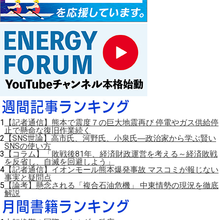
1
【記者通信】熊本で震度７の巨大地震再び 停電やガス供給停
止で懸命な復旧作業続く
2
【SNS世論】高市氏、河野氏、小泉氏―政治家から学ぶ賢い
SNSの使い方
3
【コラム】「敗戦後81年、経済財政運営を考える～経済敗戦
を反省し、自滅を回避しよう」
4
【記者通信】イオンモール熊本爆発事故 マスコミが報じない
事実と疑問点
5
【論考】懸念される「複合石油危機」 中東情勢の現況を徹底
解説