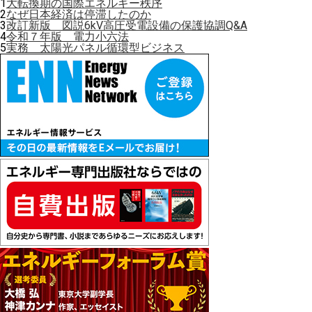
1
大転換期の国際エネルギー秩序
2
なぜ日本経済は停滞したのか
3
改訂新版 図説6kV高圧受電設備の保護協調Q&A
4
令和７年版 電力小六法
5
実務 太陽光パネル循環型ビジネス