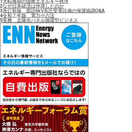
1
大転換期の国際エネルギー秩序
2
なぜ日本経済は停滞したのか
3
改訂新版 図説6kV高圧受電設備の保護協調Q&A
4
令和７年版 電力小六法
5
実務 太陽光パネル循環型ビジネス