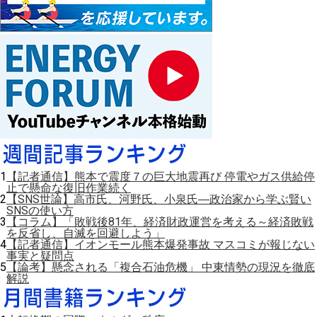
1
【記者通信】熊本で震度７の巨大地震再び 停電やガス供給停
止で懸命な復旧作業続く
2
【SNS世論】高市氏、河野氏、小泉氏―政治家から学ぶ賢い
SNSの使い方
3
【コラム】「敗戦後81年、経済財政運営を考える～経済敗戦
を反省し、自滅を回避しよう」
4
【記者通信】イオンモール熊本爆発事故 マスコミが報じない
事実と疑問点
5
【論考】懸念される「複合石油危機」 中東情勢の現況を徹底
解説