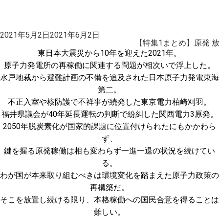
投
2021年5月2日
2021年6月2日
稿
【特集1まとめ】原発 
日:
東日本大震災から10年を迎えた2021年。
原子力発電所の再稼働に関連する問題が相次いで浮上した。
水戸地裁から避難計画の不備を追及された日本原子力発電東海
第二。
不正入室や核防護で不祥事が続発した東京電力柏崎刈羽。
福井県議会が40年延長運転の判断で紛糾した関西電力3原発。
2050年脱炭素化が国家的課題に位置付けられたにもかかわら
ず、
鍵を握る原発稼働は相も変わらず一進一退の状況を続けてい
る。
わが国が本来取り組むべきは環境変化を踏まえた原子力政策の
再構築だ。
そこを放置し続ける限り、本格稼働への国民合意を得ることは
難しい。