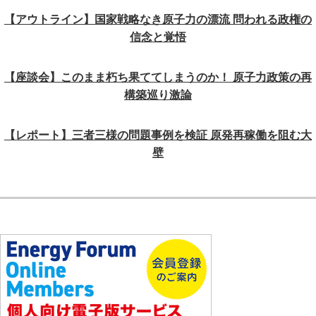
【アウトライン】国家戦略なき原子力の漂流 問われる政権の
信念と覚悟
【座談会】このまま朽ち果ててしまうのか！ 原子力政策の再
構築巡り激論
【レポート】三者三様の問題事例を検証 原発再稼働を阻む大
壁