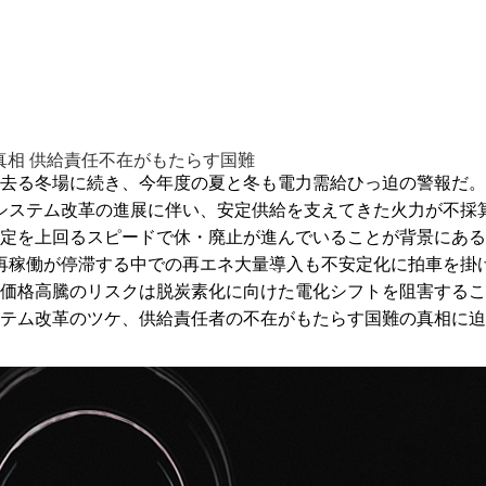
真相 供給責任不在がもたらす国難
去る冬場に続き、今年度の夏と冬も電力需給ひっ迫の警報だ。
システム改革の進展に伴い、安定供給を支えてきた火力が不採
定を上回るスピードで休・廃止が進んでいることが背景にある
再稼働が停滞する中での再エネ大量導入も不安定化に拍車を掛
価格高騰のリスクは脱炭素化に向けた電化シフトを阻害するこ
テム改革のツケ、供給責任者の不在がもたらす国難の真相に迫