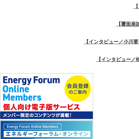
【
【覆面座
【インタビュー／小川要
【インタビュー／