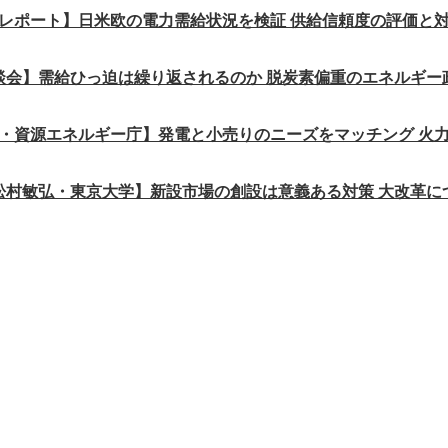
レポート】日米欧の電力需給状況を検証 供給信頼度の評価と
談会】需給ひっ迫は繰り返されるのか 脱炭素偏重のエネルギー
・資源エネルギー庁】発電と小売りのニーズをマッチング 火
松村敏弘・東京大学】新設市場の創設は意義ある対策 大改革に