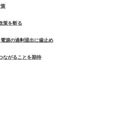
対策
政策を斬る
力電源の過剰退出に歯止め
つながることを期待