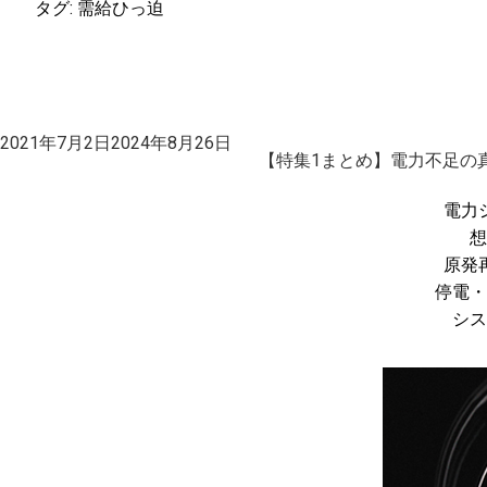
タグ:
需給ひっ迫
投
2021年7月2日
2024年8月26日
稿
【特集1まとめ】電力不足の
日:
電力
想
原発
停電・
シス