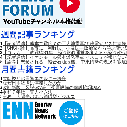
1
【記者通信】熊本で震度７の巨大地震再び 停電やガス供給
2
【SNS世論】高市氏、河野氏、小泉氏―政治家から学ぶ賢いS
3
【コラム】「敗戦後81年、経済財政運営を考える～経済敗戦
4
【記者通信】イオンモール熊本爆発事故 マスコミが報じない
5
【論考】懸念される「複合石油危機」 中東情勢の現況を徹底
1
大転換期の国際エネルギー秩序
2
なぜ日本経済は停滞したのか
3
改訂新版 図説6kV高圧受電設備の保護協調Q&A
4
令和７年版 電力小六法
5
実務 太陽光パネル循環型ビジネス