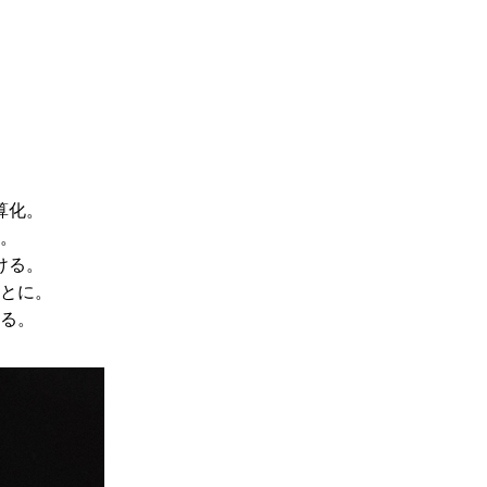
算化。
。
ける。
とに。
る。