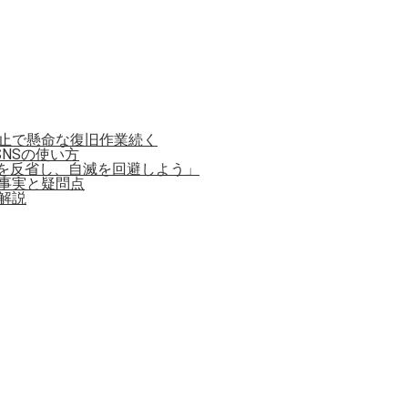
停止で懸命な復旧作業続く
NSの使い方
を反省し、自滅を回避しよう」
事実と疑問点
解説