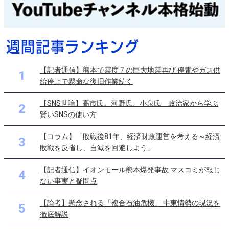
【記者通信】熊本で震度７の巨大地震再び 停電やガス供
1
給停止で懸命な復旧作業続く
【SNS世論】高市氏、河野氏、小泉氏―政治家から学ぶ
2
賢いSNSの使い方
【コラム】「敗戦後81年、経済財政運営を考える～経済
3
敗戦を反省し、自滅を回避しよう」
【記者通信】イオンモール熊本爆発事故 マスコミが報じ
4
ない事実と疑問点
【論考】懸念される「複合石油危機」 中東情勢の現況を
5
徹底解説