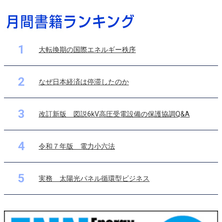
1
大転換期の国際エネルギー秩序
2
なぜ日本経済は停滞したのか
3
改訂新版 図説6kV高圧受電設備の保護協調Q&A
4
令和７年版 電力小六法
5
実務 太陽光パネル循環型ビジネス