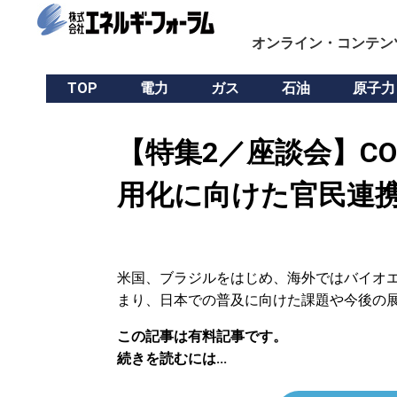
オンライン・コンテン
TOP
電力
ガス
石油
原子力
【特集2／座談会】C
用化に向けた官民連
米国、ブラジルをはじめ、海外ではバイオ
まり、日本での普及に向けた課題や今後の
この記事は有料記事です。
続きを読むには...