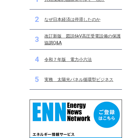
2
なぜ日本経済は停滞したのか
改訂新版 図説6kV高圧受電設備の保護
3
協調Q&A
4
令和７年版 電力小六法
5
実務 太陽光パネル循環型ビジネス