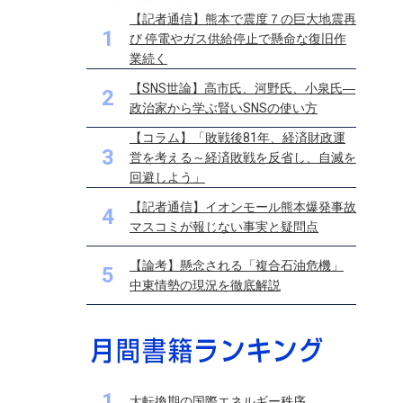
【記者通信】熊本で震度７の巨大地震再
1
び 停電やガス供給停止で懸命な復旧作
業続く
【SNS世論】高市氏、河野氏、小泉氏―
2
政治家から学ぶ賢いSNSの使い方
【コラム】「敗戦後81年、経済財政運
3
営を考える～経済敗戦を反省し、自滅を
回避しよう」
【記者通信】イオンモール熊本爆発事故
4
マスコミが報じない事実と疑問点
【論考】懸念される「複合石油危機」
5
中東情勢の現況を徹底解説
1
大転換期の国際エネルギー秩序