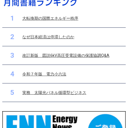
1
大転換期の国際エネルギー秩序
2
なぜ日本経済は停滞したのか
3
改訂新版 図説6kV高圧受電設備の保護協調Q&A
4
令和７年版 電力小六法
5
実務 太陽光パネル循環型ビジネス