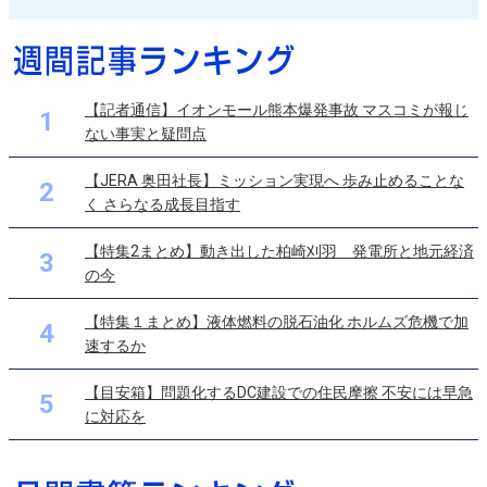
【記者通信】イオンモール熊本爆発事故 マスコミが報じ
1
ない事実と疑問点
【JERA 奥田社長】ミッション実現へ 歩み止めることな
2
く さらなる成長目指す
【特集2まとめ】動き出した柏崎刈羽 発電所と地元経済
3
の今
【特集１まとめ】液体燃料の脱石油化 ホルムズ危機で加
4
速するか
【目安箱】問題化するDC建設での住民摩擦 不安には早急
5
に対応を