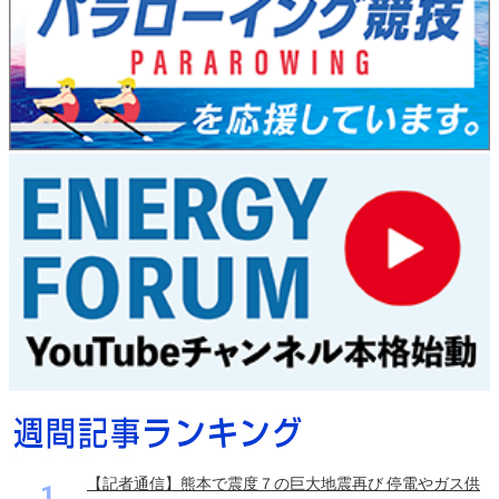
【記者通信】熊本で震度７の巨大地震再び 停電やガス供
1