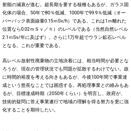
射能の減衰が進む。超長期を要する核種もあるが、ガラス固
化体の場合、50年で80％低減、1000年で99.9％低減（オー
バーパック表面線量0.15ｍSv/h）である。これは1ｍ離れた
位置なら0.02ｍＳｖ／ｈ）のレベルである（当然自然レベル
2.1ｍSv/年に及ばず）。さらに1万年超でウラン鉱石レベル
となる。これが重要である。
高レベル放射性廃棄物の立地決着には、相当時間が必要とな
ろうが、現在の管理状況でも問題が拡散するわけでない。故
に時間的裕度を考える向きもあるが、今後100年間で事業達
成という悠長なことでは困惑する。再処理事業との絡みもあ
るが、目標達成時期（2050年くらい）を明言し、政府が、
技術的疑問に答え事業遂行で地域の理解を得る努力を更に強
化することを期待したい。