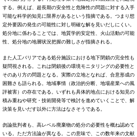
する。例えば、超長期の安全性と危険性の問題に対する入手
可能な科学的知見に限界があるという指摘である。つまり想
定外要因の発生の可能性に対し明確な解を見いだしにくい。
処分地に係わることでは、地質学的安定性、火山活動の可能
性、処分地の地層状況把握の難しさが指摘される。
また人工バリアである処分施設における地下閉鎖の完全性も
疑問視される。これは閉鎖後の環境モニタリングの必要性と
そのあり方の問題となる。実際の立地となれば、合意形成の
困難さも語られる。地域事情（政治的分断、地場産業への風
評被害）の存在である。いずれも具体的地点における知見の
積み重ねや研究・技術開発等で検討を進めていくことで、解
決策を見いだす以外に方法はなさそうである。
勿論批判者も、高レベル廃棄物の処分の必要性を概ね認めて
いる。ただ方法論が異なる。この意味で、この数年来の文献