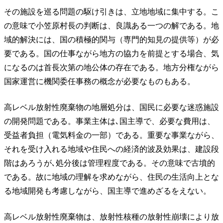
その施設を巡る問題の駆け引きは、立地地域に集中する。こ
の意味で小笠原村長の判断は、良識ある一つの解である。地
域的解決には、国の積極的関与（専門的知見の提供等）が必
要である。国の仕事ながら地方の協力を前提とする場合、気
になるのは首長次第の地公体の存在である。地方分権ながら
国家運営に機関委任事務の概念が必要なものもある。
高レベル放射性廃棄物の地層処分は、国民に必要な迷惑施設
の開発問題である。事業主体は､国主導で、必要な費用は、
受益者負担（電気料金の一部）である。重要な事業ながら、
それを受け入れる地域や住民への経済的波及効果は、建設段
階はあろうが､処分後は管理程度である。その意味で古墳的
である。故に地域の理解を求めながら、住民の生活向上とな
る地域開発も考慮しながら、国主導で進めざるをえない。
高レベル放射性廃棄物は、放射性核種の放射性崩壊により放