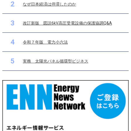
2
なぜ日本経済は停滞したのか
3
改訂新版 図説6kV高圧受電設備の保護協調Q&A
4
令和７年版 電力小六法
5
実務 太陽光パネル循環型ビジネス