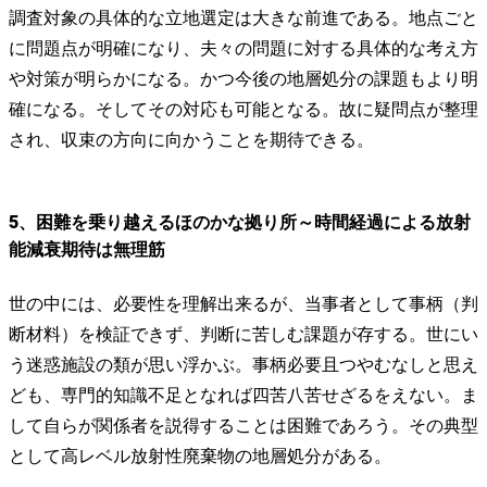
調査対象の具体的な立地選定は大きな前進である。地点ごと
に問題点が明確になり、夫々の問題に対する具体的な考え方
や対策が明らかになる。かつ今後の地層処分の課題もより明
確になる。そしてその対応も可能となる。故に疑問点が整理
され、収束の方向に向かうことを期待できる。
5、困難を乗り越えるほのかな拠り所～時間経過による放射
能減衰期待は無理筋
世の中には、必要性を理解出来るが、当事者として事柄（判
断材料）を検証できず、判断に苦しむ課題が存する。世にい
う迷惑施設の類が思い浮かぶ。事柄必要且つやむなしと思え
ども、専門的知識不足となれば四苦八苦せざるをえない。ま
して自らが関係者を説得することは困難であろう。その典型
として高レベル放射性廃棄物の地層処分がある。