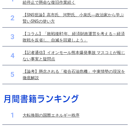
給停止で懸命な復旧作業続く
【SNS世論】高市氏、河野氏、小泉氏―政治家から学ぶ
2
賢いSNSの使い方
【コラム】「敗戦後81年、経済財政運営を考える～経済
3
敗戦を反省し、自滅を回避しよう」
【記者通信】イオンモール熊本爆発事故 マスコミが報じ
4
ない事実と疑問点
【論考】懸念される「複合石油危機」 中東情勢の現況を
5
徹底解説
1
大転換期の国際エネルギー秩序