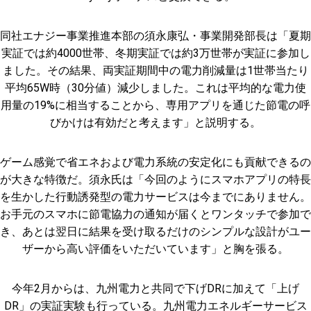
同社エナジー事業推進本部の須永康弘・事業開発部長は「夏期
実証では約4000世帯、冬期実証では約3万世帯が実証に参加し
ました。その結果、両実証期間中の電力削減量は1世帯当たり
平均65W時（30分値）減少しました。これは平均的な電力使
用量の19%に相当することから、専用アプリを通じた節電の呼
びかけは有効だと考えます」と説明する。
ゲーム感覚で省エネおよび電力系統の安定化にも貢献できるの
が大きな特徴だ。須永氏は「今回のようにスマホアプリの特長
を生かした行動誘発型の電力サービスは今までにありません。
お手元のスマホに節電協力の通知が届くとワンタッチで参加で
き、あとは翌日に結果を受け取るだけのシンプルな設計がユー
ザーから高い評価をいただいています」と胸を張る。
今年2月からは、九州電力と共同で下げDRに加えて「上げ
DR」の実証実験も行っている。九州電力エネルギーサービス