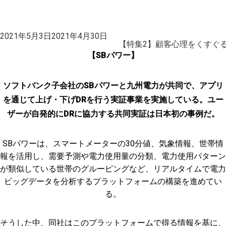
投
2021年5月3日
2021年4月30日
稿
【特集2】顧客心理をくすぐる
日:
【SBパワー】
ソフトバンク子会社のSBパワーと九州電力が共同で、アプリ
を通じて上げ・下げDRを行う実証事業を実施している。ユー
ザーが自発的にDRに協力する共同実証は日本初の事例だ。
SBパワーは、スマートメーターの30分値、気象情報、世帯情
報を活用し、需要予測や電力使用量の分類、電力使用パターン
が類似している世帯のグルーピングなど、リアルタイムで電力
ビッグデータを分析するプラットフォームの構築を進めてい
る。
そうした中、同社はこのプラットフォームで得る情報を基に、