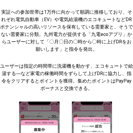
実証への参加世帯は1万件に向かって順調に推移しており、そ
れぞれ電気自動車（EV）や電気給湯機のエコキュートなどDR
ポテンシャルの高いリソースを保有している需要家と、そうで
ない需要家に分類。九州電力が提供する「九電ecoアプリ」か
らユーザーに対して「〇月〇日の〇時から〇時に上げDRをお
願いします」と指令を発出。
ユーザーは指定の時間帯に洗濯機を動かす、エコキュートで給
湯する―など家電の稼働時間をずらして上げDRに協力し、指
令をクリアするとポイントを獲得。集めたポイントはPayPay
ボーナスと交換できる。