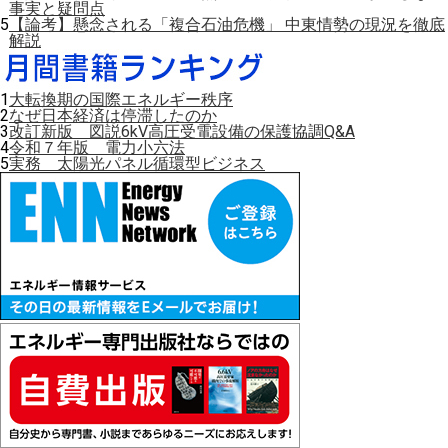
事実と疑問点
5
【論考】懸念される「複合石油危機」 中東情勢の現況を徹底
解説
1
大転換期の国際エネルギー秩序
2
なぜ日本経済は停滞したのか
3
改訂新版 図説6kV高圧受電設備の保護協調Q&A
4
令和７年版 電力小六法
5
実務 太陽光パネル循環型ビジネス