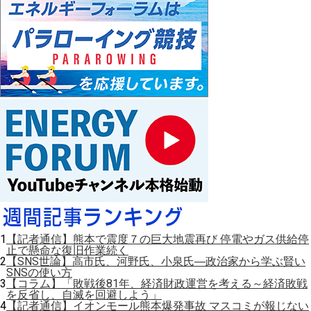
1
【記者通信】熊本で震度７の巨大地震再び 停電やガス供給停
止で懸命な復旧作業続く
2
【SNS世論】高市氏、河野氏、小泉氏―政治家から学ぶ賢い
SNSの使い方
3
【コラム】「敗戦後81年、経済財政運営を考える～経済敗戦
を反省し、自滅を回避しよう」
4
【記者通信】イオンモール熊本爆発事故 マスコミが報じない