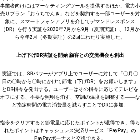
事業者向けにはマーケティングツールを提供するほか、電力小
売りプラン「おうちでんき」などを契約する一部ユーザーを対
象に、スマートフォンアプリを介してデマンドレスポンス
（DR）を行う実証を2020年7月から9月（夏期実証）、12月か
ら今年2月（冬期実証）の2回にわたり実施した。
上げ下げDR実証を開始 顧客との交流機会も創出
実証では、SBパワーがアプリ上でユーザーに対して「〇月〇
日の〇時から〇時にかけて節電（下げDR）をお願いします」
とDR指令を発出する。ユーザーはその指令に応じてテレビを
オフにする、不要な照明を消す、空調の温度を調整する――な
ど指定時間の電力消費量を減らすことでDRに参加。
指令をクリアすると節電量に応じたポイントが獲得でき、得ら
れたポイントはキャッシュレス決済サービス「PayPay」の
PayPayボーナスと交換できる。