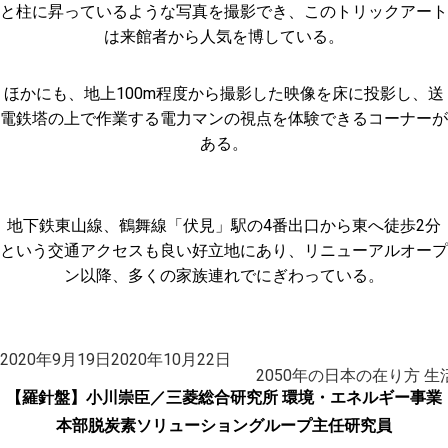
と柱に昇っているような写真を撮影でき、このトリックアート
は来館者から人気を博している。
ほかにも、地上100m程度から撮影した映像を床に投影し、送
電鉄塔の上で作業する電力マンの視点を体験できるコーナーが
ある。
地下鉄東山線、鶴舞線「伏見」駅の4番出口から東へ徒歩2分
という交通アクセスも良い好立地にあり、リニューアルオープ
ン以降、多くの家族連れでにぎわっている。
投
2020年9月19日
2020年10月22日
稿
2050年の日本の在り方 
日:
【羅針盤】小川崇臣／三菱総合研究所 環境・エネルギー事業
本部脱炭素ソリューショングループ主任研究員