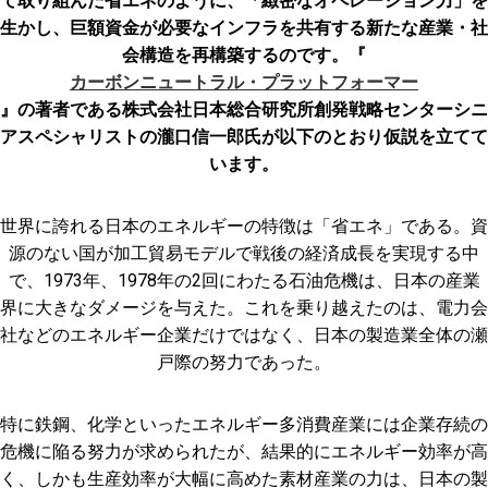
て取り組んだ省エネのように、「緻密なオペレーション力」を
生かし、巨額資金が必要なインフラを共有する新たな産業・社
会構造を再構築するのです。『
カーボンニュートラル・プラットフォーマー
』の著者である株式会社日本総合研究所創発戦略センターシニ
アスペシャリストの瀧口信一郎氏が以下のとおり仮説を立てて
います。
世界に誇れる日本のエネルギーの特徴は「省エネ」である。資
源のない国が加工貿易モデルで戦後の経済成長を実現する中
で、1973年、1978年の2回にわたる石油危機は、日本の産業
界に大きなダメージを与えた。これを乗り越えたのは、電力会
社などのエネルギー企業だけではなく、日本の製造業全体の瀬
戸際の努力であった。
特に鉄鋼、化学といったエネルギー多消費産業には企業存続の
危機に陥る努力が求められたが、結果的にエネルギー効率が高
く、しかも生産効率が大幅に高めた素材産業の力は、日本の製