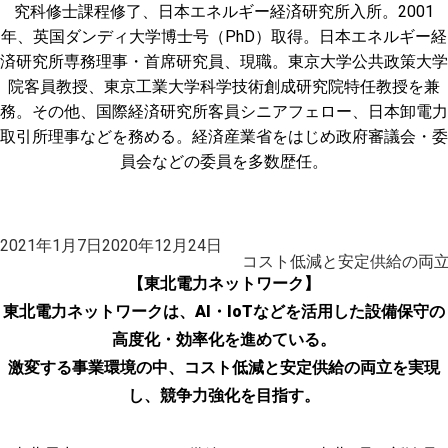
究科修士課程修了、日本エネルギー経済研究所入所。2001
年、英国ダンディ大学博士号（PhD）取得。日本エネルギー経
済研究所専務理事・首席研究員、現職。東京大学公共政策大学
院客員教授、東京工業大学科学技術創成研究院特任教授を兼
務。その他、国際経済研究所客員シニアフェロー、日本卸電力
取引所理事などを務める。経済産業省をはじめ政府審議会・委
員会などの委員を多数歴任。
投
2021年1月7日
2020年12月24日
稿
コスト低減と安定供給の両立
日:
【東北電力ネットワーク】
東北電力ネットワークは、AI・IoTなどを活用した設備保守の
高度化・効率化を進めている。
激変する事業環境の中、コスト低減と安定供給の両立を実現
し、競争力強化を目指す。