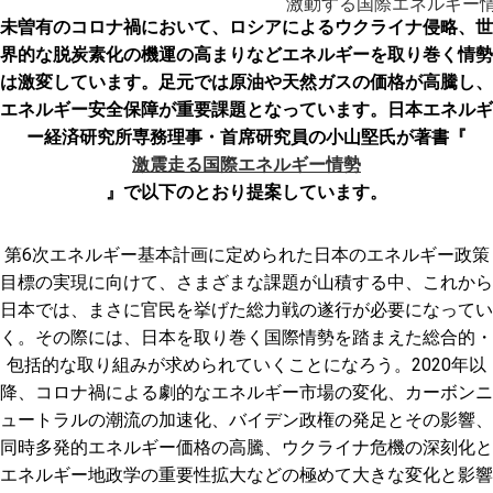
稿
激動する国際エネルギー
日:
未曽有のコロナ禍において、ロシアによるウクライナ侵略、世
界的な脱炭素化の機運の高まりなどエネルギーを取り巻く情勢
は激変しています。足元では原油や天然ガスの価格が高騰し、
エネルギー安全保障が重要課題となっています。日本エネルギ
ー経済研究所専務理事・首席研究員の小山堅氏が著書『
激震走る国際エネルギー情勢
』で以下のとおり提案しています。
第6次エネルギー基本計画に定められた日本のエネルギー政策
目標の実現に向けて、さまざまな課題が山積する中、これから
日本では、まさに官民を挙げた総力戦の遂行が必要になってい
く。その際には、日本を取り巻く国際情勢を踏まえた総合的・
包括的な取り組みが求められていくことになろう。2020年以
降、コロナ禍による劇的なエネルギー市場の変化、カーボンニ
ュートラルの潮流の加速化、バイデン政権の発足とその影響、
同時多発的エネルギー価格の高騰、ウクライナ危機の深刻化と
エネルギー地政学の重要性拡大などの極めて大きな変化と影響