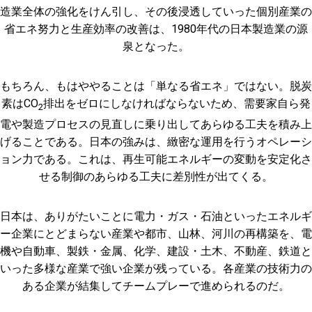
造業全体の強化をけん引し、その後浸透していった個別産業の
省エネ努力と生産効率の改善は、1980年代の日本製造業の源
泉となった。
もちろん、もはややることは「単なる省エネ」ではない。脱炭
素はCO
排出をゼロにしなければならないため、需要家自ら発
2
電や製造プロセスの見直しに乗り出してあらゆる工夫を積み上
げることである。日本の強みは、緻密な運用を行うオペレーシ
ョン力である。これは、再生可能エネルギーの変動を安定化さ
せる制御のあらゆる工夫に差別性が出てくる。
日本は、ありがたいことに電力・ガス・石油といったエネルギ
ー企業にとどまらない産業や都市、山林、河川の再構築を、電
機や自動車、製鉄・金属、化学、建設・土木、不動産、鉄道と
いった多様な産業で強い企業が残っている。各産業の技術力の
ある企業が結集してチームプレーで進められるのだ。