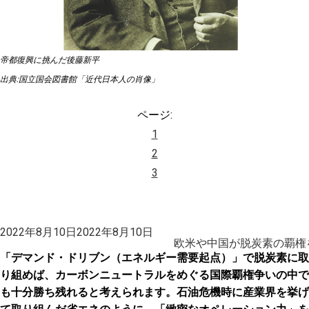
帝都復興に挑んだ後藤新平
出典:国立国会図書館「近代日本人の肖像」
ページ:
1
2
3
投
2022年8月10日
2022年8月10日
稿
欧米や中国が脱炭素の覇権
日:
「デマンド・ドリブン（エネルギー需要起点）」で脱炭素に取
り組めば、カーボンニュートラルをめぐる国際覇権争いの中で
も十分勝ち残れると考えられます。石油危機時に産業界を挙げ