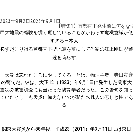
投
2023年9月2日
2023年9月1日
稿
【特集1】首都直下発生前に何をな
日:
巨大地震の経験を繰り返しているにもかかわらず危機意識が低
すぎる日本人。
必ず起こり得る首都直下型地震を前にして作家の江上剛氏が警
鐘を鳴らす。
「天災は忘れたころにやってくる」とは、物理学者・寺田寅彦
の警句だ。彼は、大正12（1923）年9月1日に発生した関東大
震災の被害調査にも当たった防災学者だった。この警句を知っ
ていたとしても天災に備えないのが私たち凡人の悲しき性であ
る。
関東大震災から88年後、平成23（2011）年3月11日には東日