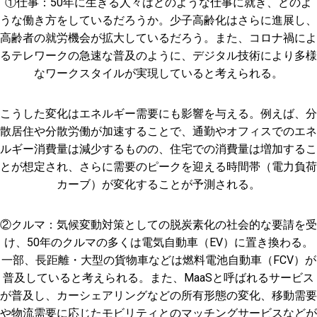
①仕事：50年に生きる人々はどのような仕事に就き、どのよ
うな働き方をしているだろうか。少子高齢化はさらに進展し、
高齢者の就労機会が拡大しているだろう。また、コロナ禍によ
るテレワークの急速な普及のように、デジタル技術により多様
なワークスタイルが実現していると考えられる。
こうした変化はエネルギー需要にも影響を与える。例えば、分
散居住や分散労働が加速することで、通勤やオフィスでのエネ
ルギー消費量は減少するものの、住宅での消費量は増加するこ
とが想定され、さらに需要のピークを迎える時間帯（電力負荷
カーブ）が変化することが予測される。
②クルマ：気候変動対策としての脱炭素化の社会的な要請を受
け、50年のクルマの多くは電気自動車（EV）に置き換わる。
一部、長距離・大型の貨物車などは燃料電池自動車（FCV）が
普及していると考えられる。また、MaaSと呼ばれるサービス
が普及し、カーシェアリングなどの所有形態の変化、移動需要
や物流需要に応じたモビリティとのマッチングサービスなどが