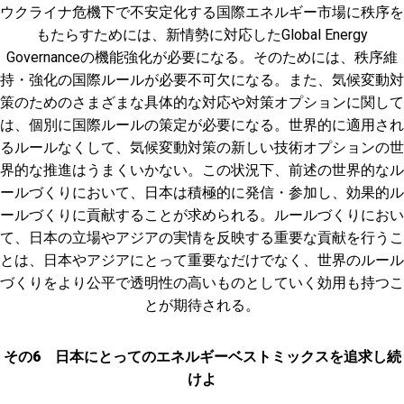
ウクライナ危機下で不安定化する国際エネルギー市場に秩序を
もたらすためには、新情勢に対応したGlobal Energy
Governanceの機能強化が必要になる。そのためには、秩序維
持・強化の国際ルールが必要不可欠になる。また、気候変動対
策のためのさまざまな具体的な対応や対策オプションに関して
は、個別に国際ルールの策定が必要になる。世界的に適用され
るルールなくして、気候変動対策の新しい技術オプションの世
界的な推進はうまくいかない。この状況下、前述の世界的なル
ールづくりにおいて、日本は積極的に発信・参加し、効果的ル
ールづくりに貢献することが求められる。ルールづくりにおい
て、日本の立場やアジアの実情を反映する重要な貢献を行うこ
とは、日本やアジアにとって重要なだけでなく、世界のルール
づくりをより公平で透明性の高いものとしていく効用も持つこ
とが期待される。
その6 日本にとってのエネルギーベストミックスを追求し続
けよ