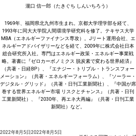
瀧口 信一郎（たきぐち しんいちろう）
1969年、福岡県北九州市生まれ。京都大学理学部を経て、
1993年に同大大学院人間環境学研究科を修了。テキサス大学
MBA（エネルギーファイナンス専攻）。Jリート運用会社、エ
ネルギーアドバイザリーなどを経て、2009年に株式会社日本
総合研究所入社。専門はエネルギー政策・エネルギー事業戦
略。著書に『ゼロカーボノミクス 脱炭素で変わる世界経済』
（共著・日経BP）、『エナジー・トリプル・トランスフォー
メーション』（共著・エネルギーフォーラム）、『ソーラー・
デジタル・グリッド』（共著・日刊工業新聞社）、『中国が席
巻する世界エネルギー市場 リスクとチャンス』（共著・日刊
工業新聞社）、『2030年、再エネ大再編』（共著・日刊工業
新聞社）など。
投
2022年8月5日
2022年8月5日