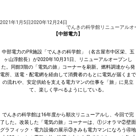
投
2021年1月5日
2020年12月24日
稿
でんきの科学館リニューアルオ
日:
【中部電力】
中部電力のPR施設「でんきの科学館」（名古屋市中区栄、五
ヶ山淳館長）が2020年10月31日、リニューアルオープンし
た。同館3階の「電気の旅」コーナーを刷新。燃料調達から発
電所、送電・配電網を経由して消費者のもとに電気が届くまで
の流れや、安定供給を支える電力マンの仕事を「旅」に見立
て、楽しく学べるようにしている。
でんきの科学館は16年度から順次リニューアルし、今回で完
了した。改装した「電気の旅」コーナーは、①ジオラマ②壁面
グラフィック・電力設備の展示③きみも電力マンになろう④地