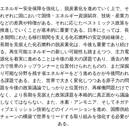
エネルギー安全保障を強化し、脱炭素化を進めていく上で、そ
れぞれに国において国情・エネルギー資源賦存、技術・産業力
などの差異や特徴がある。それに応じたベストミックス政策を
推進していくことが基本的に重要である。日本にとっては、長
き期間にわたる移行期間を支える化石燃料の安定供給確保と、
長期を見据えた化石燃料の脱炭素化は、今後も重要であり続け
る。再生可能エネルギーの新しい可能性も踏まえつつ、主力電
源化を着実に進めることは今後の最大の課題であり、過去の努
力で世界のトップランナーと位置付けられたものの、まだ深掘
り可能な分野を残す省エネルギーをどう進めるかが今後問われ
る課題である。また、世界で大きく変化しつつある原子力の問
題を今後の政策議論でしっかりと位置付け、再稼働問題だけで
なく、より長期を見据えた政策課題を本格的に真正面から議論
しなくてはならない。また、水素・アンモニア、そしてネガテ
ィブエミッション技術などのイノベーションを進め、国際供給
チェーンの構築で世界をリードする取り組みを強化する必要が
ある。