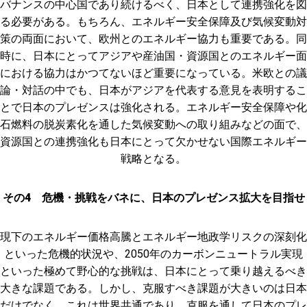
バナンスの中心国であり続けるべく、日本として連携強化を図
る必要がある。もちろん、エネルギー安全保障及び気候変動対
策の両面において、欧州とのエネルギー協力も重要である。同
時に、日本にとってアジアや産油国・資源国とのエネルギー面
における協力はかつてないほど重要になっている。米欧との議
論・対話の中でも、日本がアジアを代表する意見を表明するこ
とで日本のプレゼンスは強化される。エネルギー安全保障や化
石燃料の脱炭素化を通した気候変動への取り組みなどの面で、
資源国との連携強化も日本にとって欠かせない国際エネルギー
戦略となる。
その4 危機・挑戦をバネに、日本のプレゼンス拡大を目指せ
現下のエネルギー価格高騰とエネルギー地政学リスクの深刻化
といった危機的状況や、2050年のカーボンニュートラル実現
といった極めて野心的な挑戦は、日本にとって乗り越えるべき
大きな課題である。しかし、克服すべき課題が大きいのは日本
だけでなく、これは世界共通であり、克服を通して日本のプレ