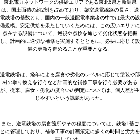
東北電力ネットワークの供給エリアである東北6県と新潟県
は、国土面積の約2割を占めており、架空送電線路の長さ、送
電鉄塔の基数とも、国内の一般送配電事業者の中では最大の設
備規模。安定供給を果たしていくためには、この広いエリアに
点在する設備について、巡視や点検を通じて劣化状態を把握
し、計画的に適切な補修を実施するとともに、必要に応じて設
備の更新を進めることが重要となる。
送電鉄塔は、経年による腐食や劣化のレベルに応じて塗装や部
材の取り換えを行うなど計画的な補修工事を行う必要がある
が、従来、腐食・劣化の度合いの判定については、個人差が生
じやすいという課題があった。
また、送電鉄塔の腐食箇所やその程度については、鉄塔1基ご
とに管理しており、補修工事の計画策定に多くの時間と労力を
要していた。