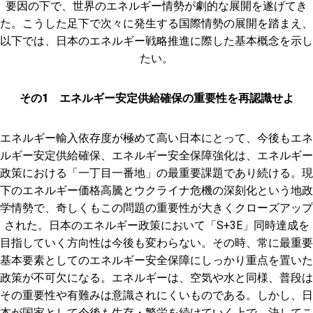
要因の下で、世界のエネルギー情勢が劇的な展開を遂げてき
た。こうした足下で次々に発生する国際情勢の展開を踏まえ、
以下では、日本のエネルギー戦略推進に際した基本概念を示し
たい。
その1 エネルギー安定供給確保の重要性を再認識せよ
エネルギー輸入依存度が極めて高い日本にとって、今後もエネ
ルギー安定供給確保、エネルギー安全保障強化は、エネルギー
政策における「一丁目一番地」の最重要課題であり続ける。現
下のエネルギー価格高騰とウクライナ危機の深刻化という地政
学情勢で、奇しくもこの問題の重要性が大きくクローズアップ
された。日本のエネルギー政策において「S+3E」同時達成を
目指していく方向性は今後も変わらない。その時、常に最重要
基本要素としてのエネルギー安全保障にしっかり重点を置いた
政策が不可欠になる。エネルギーは、空気や水と同様、普段は
その重要性や有難みは意識されにくいものである。しかし、日
本が国家として今後も生存・繁栄を続けていく上で、決してこ