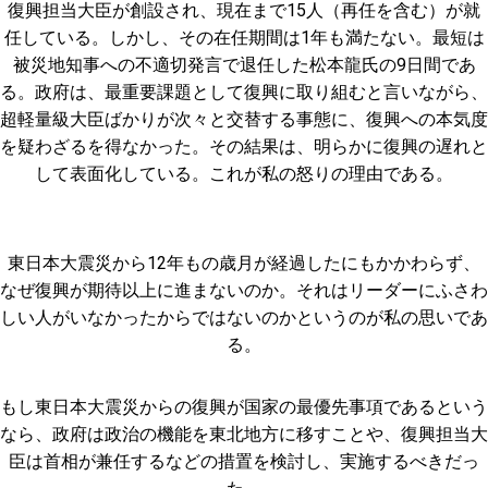
復興担当大臣が創設され、現在まで15人（再任を含む）が就
任している。しかし、その在任期間は1年も満たない。最短は
被災地知事への不適切発言で退任した松本龍氏の9日間であ
る。政府は、最重要課題として復興に取り組むと言いながら、
超軽量級大臣ばかりが次々と交替する事態に、復興への本気度
を疑わざるを得なかった。その結果は、明らかに復興の遅れと
して表面化している。これが私の怒りの理由である。
東日本大震災から12年もの歳月が経過したにもかかわらず、
なぜ復興が期待以上に進まないのか。それはリーダーにふさわ
しい人がいなかったからではないのかというのが私の思いであ
る。
もし東日本大震災からの復興が国家の最優先事項であるという
なら、政府は政治の機能を東北地方に移すことや、復興担当大
臣は首相が兼任するなどの措置を検討し、実施するべきだっ