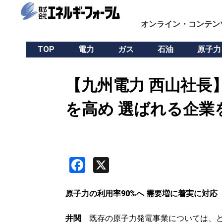
オンライン・コンテン
TOP
電力
ガス
石油
原子力
【九州電力 西山社長
を高め 選ばれる企業
Facebook
X
原子力の利用率90%へ 需要増に着実に対応
井関
既存の原子力発電事業については、ど