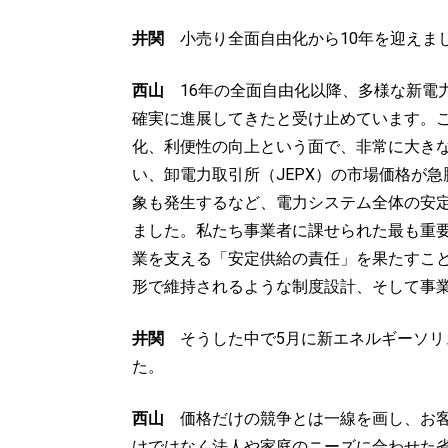
井関
小売り全面自由化から10年を迎えま
西山
16年の全面自由化以降、多様な新電
確実に進展してきたと受け止めています。
化、利便性の向上という面で、非常に大き
い、卸電力取引所（JEPX）の市場価格が
象も発生するなど、電力システム全体の安
ました。私たち事業者に課せられた最も重
業を支える「安定供給の責任」を果たすこ
形で維持されるような制度設計、そして事
井関
そうした中で5月に新エネルギーソリュ
た。
西山
価格だけの競争とは一線を画し、お客
けではなく法人や家庭のニーズに合わせた