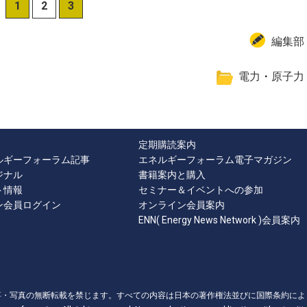
1
2
3
編集部
電力
・
原子力
定期購読案内
ルギーフォーラム記事
エネルギーフォーラム電子マガジン
ジナル
書籍案内と購入
ト情報
セミナー＆イベントへの参加
ン会員ログイン
オンライン会員案内
ENN( Energy News Network )会員案内
事・写真の無断転載を禁じます。すべての内容は日本の著作権法並びに国際条約によ