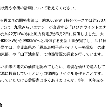
状況や今後の計画について教えてください。
再エネの開発実績は、約300万kW（持分ベースでは約230万
しては、九電みらいエナジーが出資する「ひびきウインドエナ
た約22万kWの洋上風力発電所が3月2日に稼働しました。大
00kWから9900kWへと増強する更新工事が完了し、4月1日
分野では、鹿児島県の「霧島烏帽子岳バイナリー発電所」の建
山東部」や「山下池南部」で地熱資源の調査を行っています。
エネ由来の電気の価値を認めてもらい、適切な価格で購入して
電源に投資していくという自律的なサイクルを作ることです。
っていただける需要家は多くありませんが、5年、10年先を
命