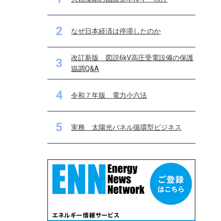
2
なぜ日本経済は停滞したのか
改訂新版 図説6kV高圧受電設備の保護
3
協調Q&A
4
令和７年版 電力小六法
5
実務 太陽光パネル循環型ビジネス