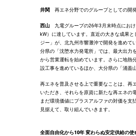
井関
再エネ分野でのグループとしての開発
西山
九電グループの26年3月末時点における
kW）に達しています。直近の大きな成果と
ジー」が、北九州市響灘沖で開発を進めてい
分県の「沈堕水力発電所」では、最大出力を83
から営業運転を始めています。さらに地熱
設工事を進めているほか、大分県の「涌蓋
再エネを普及させる上で重要なことは、再
いただき、それらを原資に新たな再エネの
まだ環境価値にプラスアルファの対価を支払
見据えて、取り組んでいきます。
全面自由化から10年 変わらぬ安定供給の使