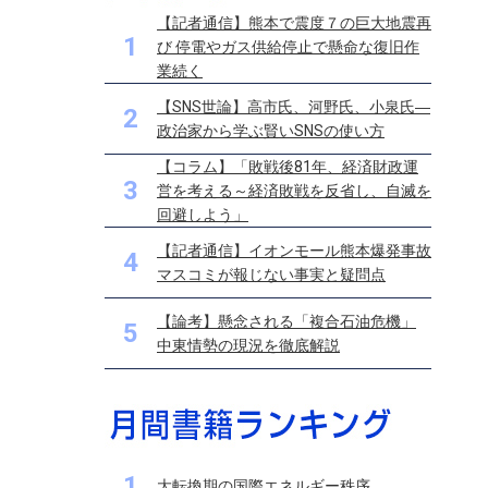
【記者通信】熊本で震度７の巨大地震再
1
び 停電やガス供給停止で懸命な復旧作
業続く
【SNS世論】高市氏、河野氏、小泉氏―
2
政治家から学ぶ賢いSNSの使い方
【コラム】「敗戦後81年、経済財政運
3
営を考える～経済敗戦を反省し、自滅を
回避しよう」
【記者通信】イオンモール熊本爆発事故
4
マスコミが報じない事実と疑問点
【論考】懸念される「複合石油危機」
5
中東情勢の現況を徹底解説
1
大転換期の国際エネルギー秩序