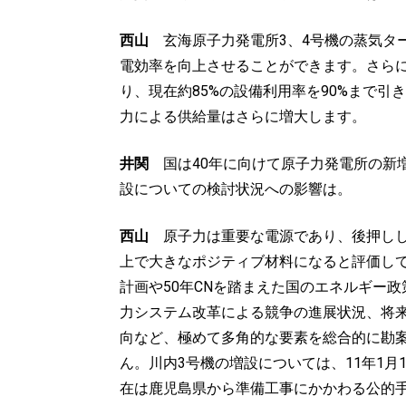
西山
玄海原子力発電所3、4号機の蒸気ター
電効率を向上させることができます。さら
り、現在約85%の設備利用率を90%まで
力による供給量はさらに増大します。
井関
国は40年に向けて原子力発電所の新
設についての検討状況への影響は。
西山
原子力は重要な電源であり、後押しし
上で大きなポジティブ材料になると評価し
計画や50年CNを踏まえた国のエネルギー
力システム改革による競争の進展状況、将
向など、極めて多角的な要素を総合的に勘
ん。川内3号機の増設については、11年1
在は鹿児島県から準備工事にかかわる公的